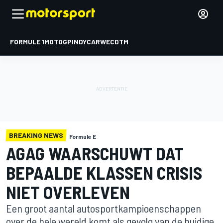
FORMULE 1
MOTOGP
INDYCAR
WEC
DTM
BREAKING NEWS
Formule E
AGAG WAARSCHUWT DAT
BEPAALDE KLASSEN CRISIS
NIET OVERLEVEN
Een groot aantal autosportkampioenschappen
over de hele wereld komt als gevolg van de huidige