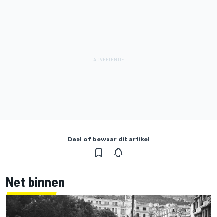
Deel of bewaar dit artikel
Net binnen