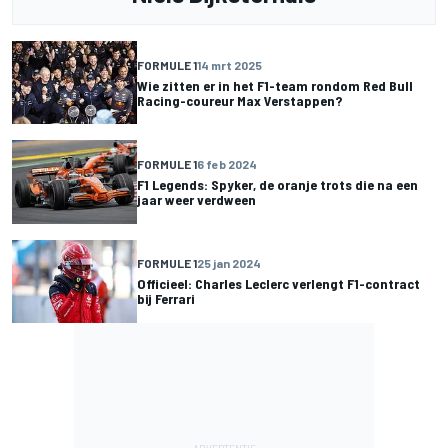
FORMULE 1
14 mrt 2025
Wie zitten er in het F1-team rondom Red Bull
Racing-coureur Max Verstappen?
FORMULE 1
6 feb 2024
F1 Legends: Spyker, de oranje trots die na een
jaar weer verdween
FORMULE 1
25 jan 2024
Officieel: Charles Leclerc verlengt F1-contract
bij Ferrari