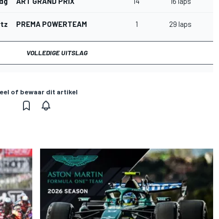
ndgaard
ART GRAND PRIX
14
16 laps
rtzman
PREMA POWERTEAM
1
29 laps
VOLLEDIGE UITSLAG
eel of bewaar dit artikel