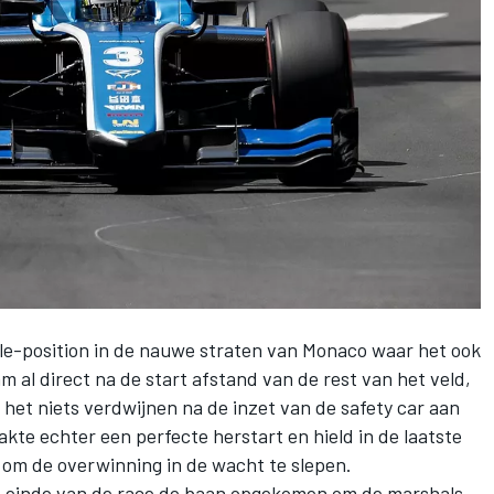
ole-position
in de nauwe straten van Monaco waar het ook
nam al direct na de start afstand van de rest van het veld,
n het niets verdwijnen na de inzet van de safety car aan
kte echter een perfecte herstart en hield in de laatste
om de overwinning in de wacht te slepen.
et einde van de race de baan opgekomen om de marshals