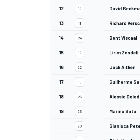
12
David Beckm
14
13
Richard Vers
11
14
Bent Viscaal
24
15
Lirim Zendeli
12
16
Jack Aitken
22
17
Guilherme S
15
18
Alessio Dele
23
19
Marino Sato
25
Gianluca Pet
20