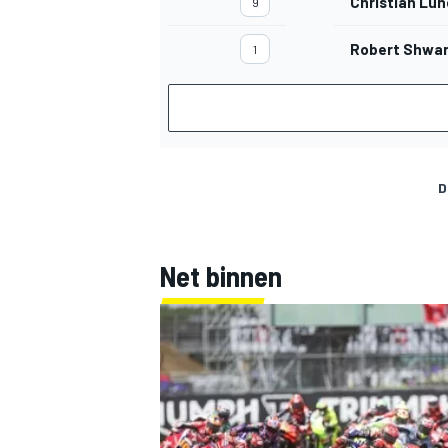
Christian Lu
9
Robert Shwa
1
MEER RACEKLASSEN
D
Net binnen