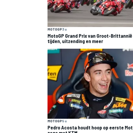
MOTOGP
3 u
MotoGP Grand Prix van Groot-Brittannië
tijden, uitzending en meer
MOTOGP
5 u
Pedro Acosta houdt hoop op eerste Mo
zege met KTM