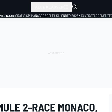
ALLE KLASSEN
NEL NAAR:
GRATIS GP-MANAGERSPEL
F1-KALENDER 2026
MAX VERSTAPPEN
F1-TE
MULE 2-RACE MONACO,