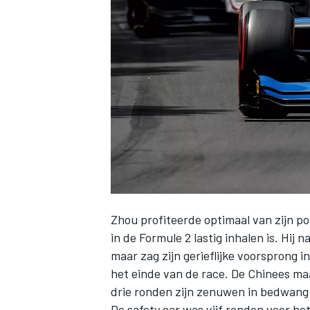
INDYCAR
Zhou profiteerde optimaal van
zijn p
in de Formule 2 lastig inhalen is. Hij 
maar zag zijn gerieflijke voorsprong i
WEC
DTM
het einde van de race. De Chinees maa
drie ronden zijn zenuwen in bedwang 
De safety car was vijf ronden voor h