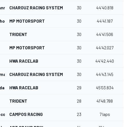
ann
CHAROUZ RACING SYSTEM
30
44'40.818
choor
MP MOTORSPORT
30
44'41.187
TRIDENT
30
44'41.506
MP MOTORSPORT
30
44'42.027
HWA RACELAB
30
44'42.440
amaia
CHAROUZ RACING SYSTEM
30
44'43.145
dda
HWA RACELAB
29
45'03.834
TRIDENT
28
41'48.788
ecof
CAMPOS RACING
23
7 laps