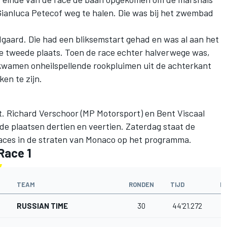
ianluca Petecof weg te halen. Die was bij het zwembad
gaard. Die had een bliksemstart gehad en was al aan het
e tweede plaats. Toen de race echter halverwege was,
 kwamen onheilspellende rookpluimen uit de achterkant
ken te zijn.
. Richard Verschoor (MP Motorsport) en Bent Viscaal
 de plaatsen dertien en veertien. Zaterdag staat de
races in de straten van Monaco op het programma.
Race 1
TEAM
RONDEN
TIJD
I
RUSSIAN TIME
30
44'21.272