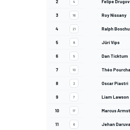
2
Felipe Drugov
4
3
Roy Nissany
16
4
Ralph Bosch
21
5
Jüri Vips
8
6
Dan Ticktum
5
7
Théo Pourcha
10
8
Oscar Piastri
2
9
Liam Lawson
7
10
Marcus Arms
17
11
Jehan Daruva
6