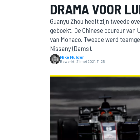
DRAMA VOOR L
Guanyu Zhou heeft zijn tweede ove
geboekt. De Chinese coureur van Uni
van Monaco. Tweede werd teamgeno
Nissany (Dams).
Mike Mulder
Bewerkt:
21 mei 2021, 11:25
MOTOGP