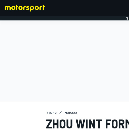
S
FORMULE 1
FIA F2
Monaco
ZHOU WINT FOR