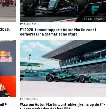
FORMULE 1
3 u
 2026:
F1 2026-tussenrapport: Aston Martin zoekt
eerherstel na dramatische start
FORMULE 1
5 u
Waarom Aston Martin aantrekkelijker is op de F1-
toGP-
rijdersmarkt dan dat het lijkt