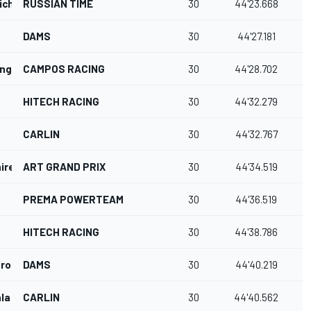
ich
RUSSIAN TIME
30
44'23.668
DAMS
30
44'27.181
ung
CAMPOS RACING
30
44'28.702
HITECH RACING
30
44'32.279
CARLIN
30
44'32.767
ire
ART GRAND PRIX
30
44'34.519
PREMA POWERTEAM
30
44'36.519
HITECH RACING
30
44'38.786
trong
DAMS
30
44'40.219
la
CARLIN
30
44'40.562