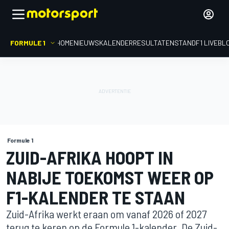
FORMULE 1
HOME
NIEUWS
KALENDER
RESULTATEN
STAND
F1 LIVEBL
Formule 1
ZUID-AFRIKA HOOPT IN
NABIJE TOEKOMST WEER OP
F1-KALENDER TE STAAN
Zuid-Afrika werkt eraan om vanaf 2026 of 2027
terug te keren op de Formule 1-kalender. De Zuid-