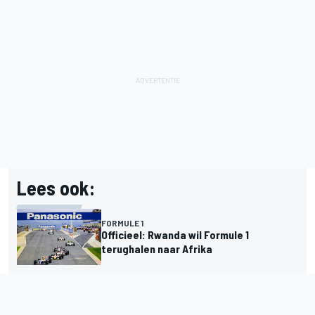
Lees ook:
FORMULE 1
Officieel: Rwanda wil Formule 1
terughalen naar Afrika