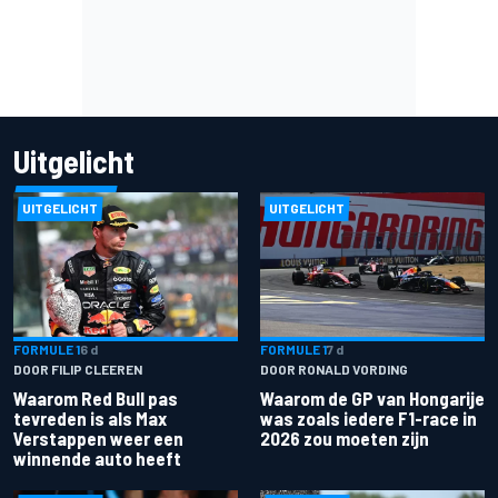
Uitgelicht
UITGELICHT
UITGELICHT
FORMULE 1
6 d
FORMULE 1
7 d
DOOR FILIP CLEEREN
DOOR RONALD VORDING
Waarom Red Bull pas
Waarom de GP van Hongarije
tevreden is als Max
was zoals iedere F1-race in
Verstappen weer een
2026 zou moeten zijn
winnende auto heeft