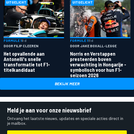
UITGELICHT
UITGELICHT
FORMULE 1
9 d
FORMULE 1
11 d
DOOR FILIP CLEEREN
DOOR JAKE BOXALL-LEGGE
Het opvallende aan
Norris en Verstappen
Antonelli's snelle
presteerden boven
transformatie tot F1-
verwachting in Hongarije -
titelkandidaat
symbolisch voor hun F1-
seizoen 2026
BEKIJK MEER
Meld je aan voor onze nieuwsbrief
Ontvang het laatste nieuws, updates en speciale acties direct in
je mailbox.