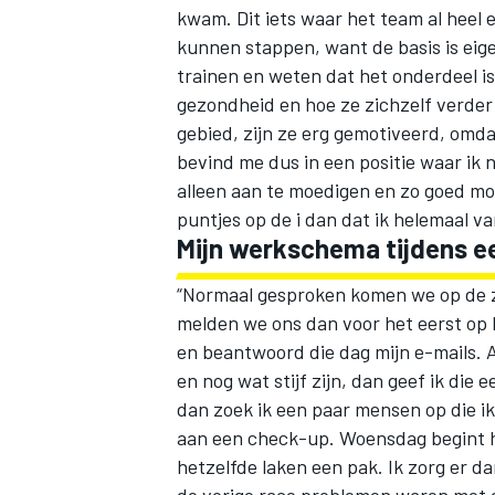
kwam. Dit iets waar het team al heel e
kunnen stappen, want de basis is eige
trainen en weten dat het onderdeel is
gezondheid en hoe ze zichzelf verder 
gebied, zijn ze erg gemotiveerd, omdat
bevind me dus in een positie waar ik 
alleen aan te moedigen en zo goed mog
MEER RACEKLASSEN
puntjes op de i dan dat ik helemaal v
Mijn werkschema tijdens 
“Normaal gesproken komen we op de z
melden we ons dan voor het eerst op 
en beantwoord die dag mijn e-mails. 
en nog wat stijf zijn, dan geef ik die
dan zoek ik een paar mensen op die ik
aan een check-up. Woensdag begint h
hetzelfde laken een pak. Ik zorg er da
de vorige race problemen waren met 