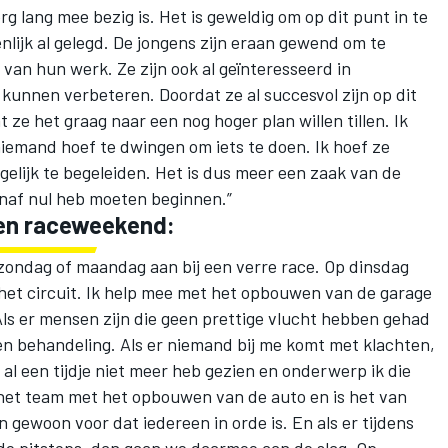
rg lang mee bezig is. Het is geweldig om op dit punt in te
nlijk al gelegd. De jongens zijn eraan gewend om te
 van hun werk. Ze zijn ook al geïnteresseerd in
kunnen verbeteren. Doordat ze al succesvol zijn op dit
 ze het graag naar een nog hoger plan willen tillen. Ik
niemand hoef te dwingen om iets te doen. Ik hoef ze
elijk te begeleiden. Het is dus meer een zaak van de
anaf nul heb moeten beginnen.”
een raceweekend:
ondag of maandag aan bij een verre race. Op dinsdag
het circuit. Ik help mee met het opbouwen van de garage
Als er mensen zijn die geen prettige vlucht hebben gehad
 een behandeling. Als er niemand bij me komt met klachten,
 al een tijdje niet meer heb gezien en onderwerp ik die
et team met het opbouwen van de auto en is het van
n gewoon voor dat iedereen in orde is. En als er tijdens
de pitstops, dan gaan we daarmee aan de slag. Op