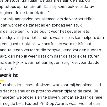
itstops op het circuit. Daarbij komt ook veel data-
engineer in de fabriek doe."
voor mij, aangezien het allemaal om de voorbereiding
s, dan worden de zaterdag en zondag een stuk
n de race ben ik in de buurt voor het geval er iets
noodgeval zijn of iets anders waarmee ik kan helpen, dan
edereen goed drinkt als we ons in een warmer klimaat
emand tekenen vertoont die zorgwekkend zouden kunnen
aakt, dan heb ik weer data om naar de fabriek te sturen
s, dan kijk ik waar het aan ligt en zorg ik ervoor dat de
ebracht.”
werk is:
 Dus als ik iets moet uitkiezen wat voor mij bepalend is of
is dat hoe snel onze pitstops waren tijdens de race. De
r moeten we onder zien te blijven, omdat ze daar de hele
er nog de DHL Fastest Pit Stop Award, waar we met een