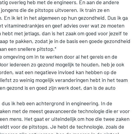
matig overleg heb met de engineers. En aan de andere
ongens die de pitstops uitvoeren. Ik train ze en
. En ik let in het algemeen op hun gezondheid. Dus ik ga
 met vitaminedrankjes en geef advies over wat ze moeten
n hebt met jetlags, dan is het zaak om goed voor jezelf te
laap te pakken, zodat je in de basis een goede gezondheid
an een snellere pitstop."
e omgeving om in te werken door al het gereis en de
oor iedereen zo gezond mogelijk te houden, heb je ook
orden, wat een negatieve invloed kan hebben op de
 liefst zo weinig mogelijk veranderingen hebt in het team
en gezond is en goed zijn werk doet, dan is de auto
 dus ik heb een achtergrond in engineering. In de
maken met de meest geavanceerde technologie die er voor
een mens. Het gaat er uiteindelijk om hoe die twee zaken
ldt voor de pitstops. Je hebt de technologie, zoals de