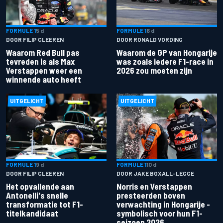
FORMULE 1
5 d
FORMULE 1
6 d
DOOR FILIP CLEEREN
DOOR RONALD VORDING
Waarom Red Bull pas
Waarom de GP van Hongarije
tevreden is als Max
was zoals iedere F1-race in
Verstappen weer een
2026 zou moeten zijn
winnende auto heeft
UITGELICHT
UITGELICHT
FORMULE 1
9 d
FORMULE 1
10 d
DOOR FILIP CLEEREN
DOOR JAKE BOXALL-LEGGE
Het opvallende aan
Norris en Verstappen
Antonelli's snelle
presteerden boven
transformatie tot F1-
verwachting in Hongarije -
titelkandidaat
symbolisch voor hun F1-
seizoen 2026