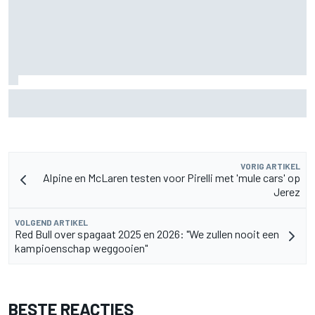
MotoGP Grand Prix van Groot-Brittannië 2026: tijden,
uitzending en meer
VORIG ARTIKEL
Alpine en McLaren testen voor Pirelli met 'mule cars' op
Jerez
VOLGEND ARTIKEL
Red Bull over spagaat 2025 en 2026: "We zullen nooit een
kampioenschap weggooien"
BESTE REACTIES