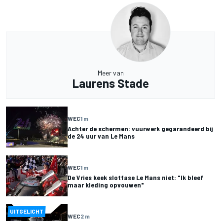
Meer van
Laurens Stade
WEC
1 m
Achter de schermen: vuurwerk gegarandeerd bij
de 24 uur van Le Mans
WEC
1 m
De Vries keek slotfase Le Mans niet: "Ik bleef
maar kleding opvouwen"
UITGELICHT
WEC
2 m