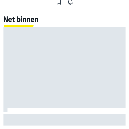
Net binnen
Clark, Senna, Antonelli – zo ontwikkelde het
leeftijdsrecord voor de grand chelem