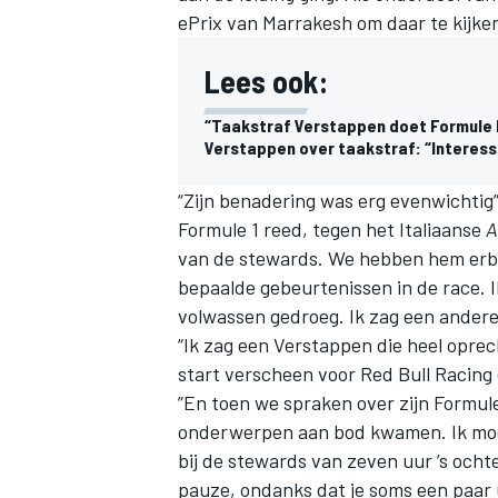
ePrix van Marrakesh om daar te kijke
Lees ook:
“Taakstraf Verstappen doet Formule E
Verstappen over taakstraf: “Interess
“Zijn benadering was erg evenwichtig”,
Formule 1 reed, tegen het Italiaanse
A
van de stewards. We hebben hem erbij
bepaalde gebeurtenissen in de race. I
volwassen gedroeg. Ik zag een andere
“Ik zag een
Verstappen
die heel oprech
start verscheen voor Red Bull Racing 
”En toen we spraken over zijn Formule
onderwerpen aan bod kwamen. Ik moet 
bij de stewards van zeven uur ’s och
pauze, ondanks dat je soms een paar u