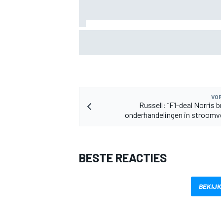
Valtteri Bottas boekt offroadsucces op 
tijdens F1-zomerstop
MEER RACEKLASSEN
VOR
Russell: “F1-deal Norris 
onderhandelingen in stroomve
BESTE REACTIES
BEKIJK