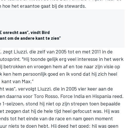
n
hoe het eraantoe gaat bij de stewards
.
 onrecht aan”, vindt Bird
ant om de andere kant te zien”
 zegt Liuzzi, die zelf van 2005 tot en met 2011 in de
utosprint
. "Hij toonde gelijk erg veel interesse in het werk
 betrokken en vroegen hem af en toe naar zijn visie op
k ken hem persoonlijk goed en ik vond dat hij zich heel
 kant van Max.”
t was”, vervolgt Liuzzi, die in 2005 vier keer aan de
en daarna voor Toro Rosso, Force India en Hispania reed.
 1-seizoen, stond hij niet op zijn strepen toen bepaalde
zeggen dat hij de hele tijd heel gefocust was. Hij was
tends tot het einde van de race en nam geen moment
ur niets te doen hebt. Hij deed het goed: hij was geen