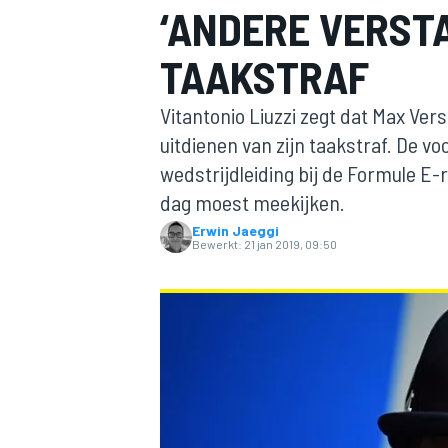
‘ANDERE VERST
TAAKSTRAF
Vitantonio Liuzzi zegt dat Max Ver
uitdienen van zijn taakstraf. De v
wedstrijdleiding bij de Formule E
dag moest meekijken.
MOTOGP
Erwin Jaeggi
Bewerkt:
21 jan 2019, 09:50