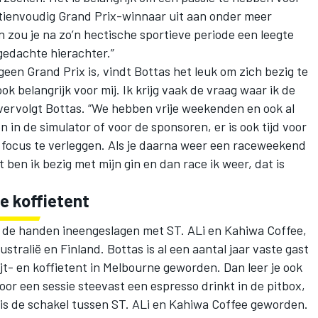
e tienvoudig Grand Prix-winnaar uit aan onder meer
dan zou je na zo’n hectische sportieve periode een leegte
gedachte hierachter.”
een Grand Prix is, vindt Bottas het leuk om zich bezig te
ook belangrijk voor mij. Ik krijg vaak de vraag waar ik de
”, vervolgt Bottas. “We hebben vrije weekenden en ook al
in de simulator of voor de sponsoren, er is ook tijd voor
de focus te verleggen. Als je daarna weer een raceweekend
t ben ik bezig met mijn gin en dan race ik weer, dat is
 koffietent
s de handen ineengeslagen met ST. ALi en Kahiwa Coffee,
ustralië en Finland. Bottas is al een aantal jaar vaste gast
bijt- en koffietent in Melbourne geworden. Dan leer je ook
oor een sessie steevast een espresso drinkt in de pitbox,
 is de schakel tussen ST. ALi en Kahiwa Coffee geworden.