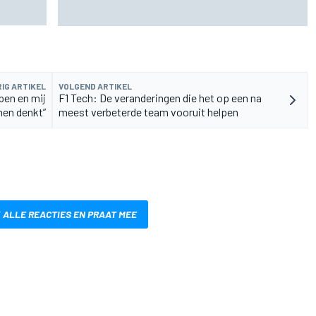
F1-seizoen 2026 nauwlettend in de gaten
IG ARTIKEL
VOLGEND ARTIKEL
pen en mij
F1 Tech: De veranderingen die het op een na
men denkt”
meest verbeterde team vooruit helpen
 ALLE REACTIES EN PRAAT MEE