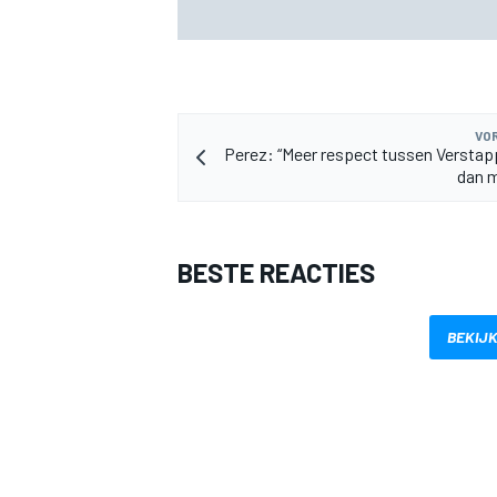
kunnen zijn voor de F1
VOR
Perez: “Meer respect tussen Verstap
dan 
MEER RACEKLASSEN
BESTE REACTIES
BEKIJK