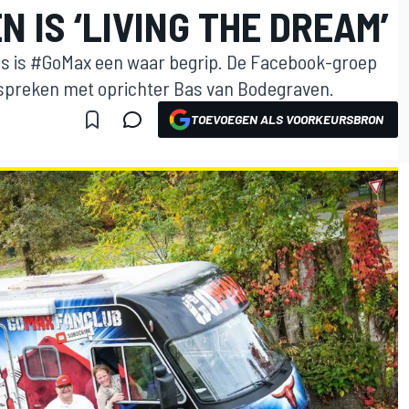
 IS ‘LIVING THE DREAM’
ans is #GoMax een waar begrip. De Facebook-groep
 spreken met oprichter Bas van Bodegraven.
TOEVOEGEN ALS VOORKEURSBRON