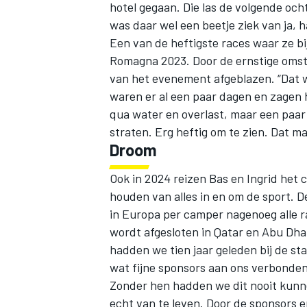
hotel gegaan. Die las de volgende oc
was daar wel een beetje ziek van ja, h
Een van de heftigste races waar ze bi
Romagna 2023. Door de ernstige omst
van het evenement afgeblazen. “Dat w
waren er al een paar dagen en zagen h
qua water en overlast, maar een paar 
MEER RACEKLASSEN
straten. Erg heftig om te zien. Dat m
Droom
Ook in 2024 reizen Bas en Ingrid het 
houden van alles in en om de sport. D
in Europa per camper nagenoeg alle ra
wordt afgesloten in Qatar en Abu Dha
hadden we tien jaar geleden bij de sta
wat fijne sponsors aan ons verbonden 
Zonder hen hadden we dit nooit kunn
echt van te leven. Door de sponsors 