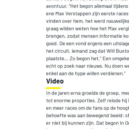
avontuur. “Het begon allemaal tijdens 
ene Max Verstappen zijn eerste races i
vinden over hem, het werd nauwelijks 
graag wilden weten hoe het Max vergin
brengen, zodat mensen informatie ko
goed. De een vond ergens een uitsl
het circuit, iemand zag dat Will Buxt
plaatste… Zo begon het.” Een omgekeer
echt op zoek naar nieuws. Nu doen we 
enkel aan de hype willen verdienen.”
Video
In de jaren erna groeide de groep, m
tot enorme proporties. Zelf reisde hij
en meer races om de fans op de hoog
behoefte was aan bewegend beeld: sf
er niet bij kunnen zijn. Dat begon in 