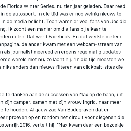
de Florida Winter Series, nu tien jaar geleden. Daar reed
n de autosport. In die tijd was er nog weinig nieuws te
in de media belicht. Toch waren er veel fans van Jos die
g. Ik zocht een manier om die fans bij elkaar te
nden delen. Dat werd Facebook. En dat werkte meteen
agenpagina, de ander kwam met een webcam-stream van
on als journalist meereed en ergens regelmatig updates
de wereld met nu, zo lacht hij: “In die tijd moesten we
niks anders dan nieuws filteren van clickbait-sites die
ede te danken aan de successen van Max op de baan, uit
 in zijn camper, samen met zijn vrouw Ingrid, naar meer
te te houden. Al gauw zag Van Bodegraven dat er
eer proeven op en rondom het circuit voor diegenen die
Oostenrijk 2016, vertelt hij: “Max kwam daar een bezoekje