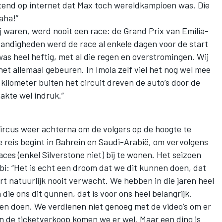
htend op internet dat Max toch wereldkampioen was. Die
aha!”
j waren, werd nooit een race: de Grand Prix van Emilia-
andigheden werd de race al enkele dagen voor de start
as heel heftig, met al die regen en overstromingen. Wij
et allemaal gebeuren. In Imola zelf viel het nog wel mee
kilometer buiten het circuit dreven de auto’s door de
aakte wel indruk.”
circus weer achterna om de volgers op de hoogte te
e reis begint in Bahrein en Saudi-Arabië, om vervolgens
ces (enkel Silverstone niet) bij te wonen. Het seizoen
bi: “Het is echt een droom dat we dit kunnen doen, dat
rt natuurlijk nooit verwacht. We hebben in die jaren heel
die ons dit gunnen, dat is voor ons heel belangrijk.
en doen. We verdienen niet genoeg met de video’s om er
en de ticketverkoop komen we er wel. Maar een ding is