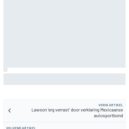
Szafnauer adviseert Ferrari: 'Laat Charles Leclerc met
rust' in duel met Hamilton
VORIG ARTIKEL
Lawson 'erg verrast' door verklaring Mexicaanse
autosportbond
VOLGEND ARTIKEL