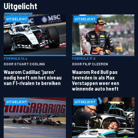
Uitgelicht
UITGELICHT
UITGELICHT
FORMULE 1
4 u
FORMULE 1
7 d
DOOR STUART CODLING
DOOR FILIP CLEEREN
Waarom Cadillac 'jaren'
Waarom Red Bull pas
nodig heeft om het niveau
tevreden is als Max
van F1-rivalen te bereiken
Verstappen weer een
winnende auto heeft
UITGELICHT
UITGELICHT