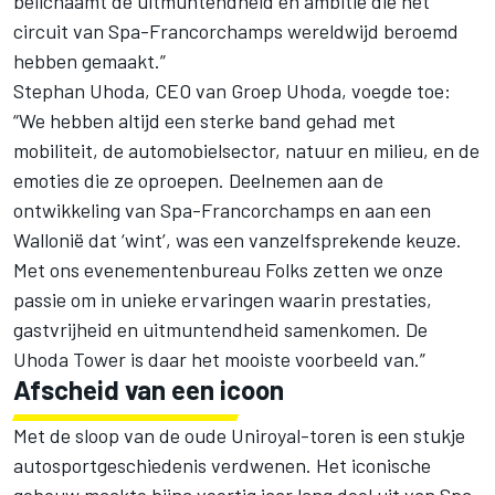
belichaamt de uitmuntendheid en ambitie die het
circuit van Spa-Francorchamps wereldwijd beroemd
hebben gemaakt.”
Stephan Uhoda, CEO van Groep Uhoda, voegde toe:
“We hebben altijd een sterke band gehad met
mobiliteit, de automobielsector, natuur en milieu, en de
emoties die ze oproepen. Deelnemen aan de
ontwikkeling van Spa-Francorchamps en aan een
Wallonië dat ‘wint’, was een vanzelfsprekende keuze.
Met ons evenementenbureau Folks zetten we onze
passie om in unieke ervaringen waarin prestaties,
gastvrijheid en uitmuntendheid samenkomen. De
Uhoda Tower is daar het mooiste voorbeeld van.”
Afscheid van een icoon
Met de sloop van de oude Uniroyal-toren is een stukje
autosportgeschiedenis verdwenen. Het iconische
gebouw maakte bijna veertig jaar lang deel uit van Spa-