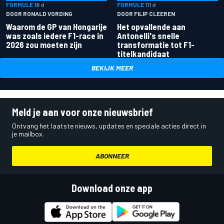
FORMULE 1
8 d
FORMULE 1
11 d
DOOR RONALD VORDING
DOOR FILIP CLEEREN
Waarom de GP van Hongarije
Het opvallende aan
was zoals iedere F1-race in
Antonelli's snelle
2026 zou moeten zijn
transformatie tot F1-
titelkandidaat
BEKIJK MEER
Meld je aan voor onze nieuwsbrief
Ontvang het laatste nieuws, updates en speciale acties direct in
je mailbox.
ABONNEER
Download onze app