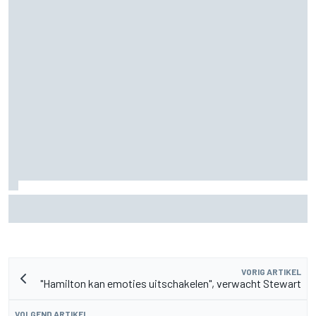
Hoe een 'gesloopte' Marco Bezzecchi naar het
sprintpodium van de British GP vocht
VORIG ARTIKEL
"Hamilton kan emoties uitschakelen", verwacht Stewart
VOLGEND ARTIKEL