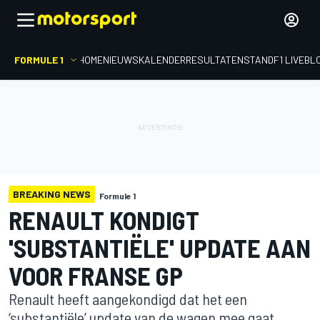
FORMULE 1
HOME
NIEUWS
KALENDER
RESULTATEN
STAND
F1 LIVEBL
BREAKING NEWS
Formule 1
RENAULT KONDIGT
'SUBSTANTIËLE' UPDATE AAN
VOOR FRANSE GP
Renault heeft aangekondigd dat het een
‘substantiële’ update van de wagen mee gaat