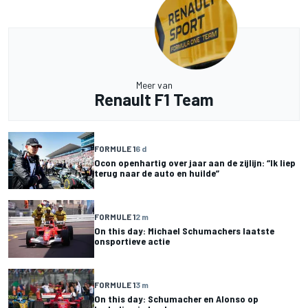
Meer van
Renault F1 Team
FORMULE 1
6 d
Ocon openhartig over jaar aan de zijlijn: “Ik liep
terug naar de auto en huilde”
FORMULE 1
2 m
On this day: Michael Schumachers laatste
onsportieve actie
FORMULE 1
3 m
On this day: Schumacher en Alonso op