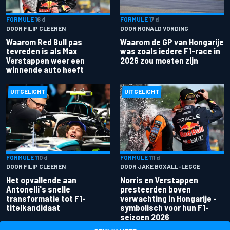
FORMULE 1
6 d
FORMULE 1
7 d
DOOR FILIP CLEEREN
DOOR RONALD VORDING
Waarom Red Bull pas
Waarom de GP van Hongarije
tevreden is als Max
was zoals iedere F1-race in
Verstappen weer een
2026 zou moeten zijn
winnende auto heeft
UITGELICHT
UITGELICHT
FORMULE 1
10 d
FORMULE 1
11 d
DOOR FILIP CLEEREN
DOOR JAKE BOXALL-LEGGE
Het opvallende aan
Norris en Verstappen
Antonelli's snelle
presteerden boven
transformatie tot F1-
verwachting in Hongarije -
titelkandidaat
symbolisch voor hun F1-
seizoen 2026