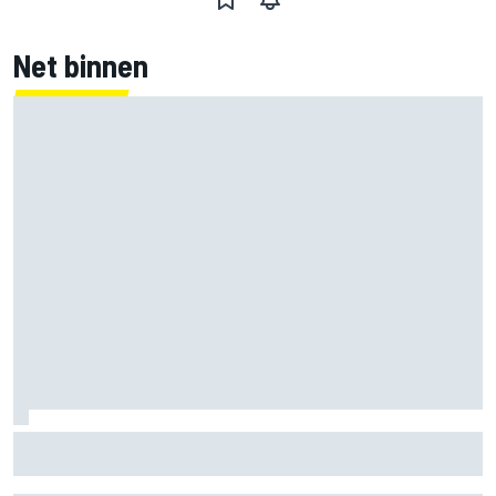
Net binnen
McLaren ‘teleurgesteld’ dat Ferrari eerder inzette op
roterende achtervleugel