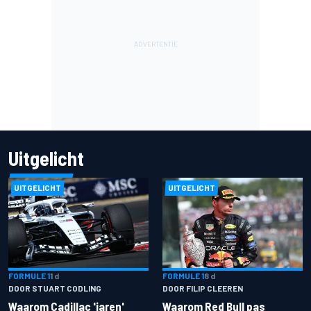
Uitgelicht
UITGELICHT
UITGELICHT
FORMULE 1
1 d
FORMULE 1
8 d
DOOR STUART CODLING
DOOR FILIP CLEEREN
Waarom Cadillac 'jaren'
Waarom Red Bull pas