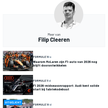
Meer van
Filip Cleeren
FORMULE 1
6 u
Waarom McLaren zijn F1-auto van 2026 nog
blijft doorontwikkelen
FORMULE 1
1 d
F1 2026-midseasonrapport: Audi kent solide
start bij fabrieksdebuut
UITGELICHT
FORMULE 1
8 d