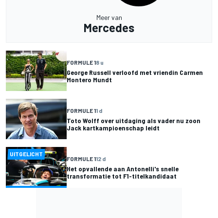
Meer van
Mercedes
FORMULE 1
8 u
George Russell verloofd met vriendin Carmen
Montero Mundt
FORMULE 1
1 d
Toto Wolff over uitdaging als vader nu zoon
Jack kartkampioenschap leidt
UITGELICHT
FORMULE 1
12 d
Het opvallende aan Antonelli's snelle
transformatie tot F1-titelkandidaat