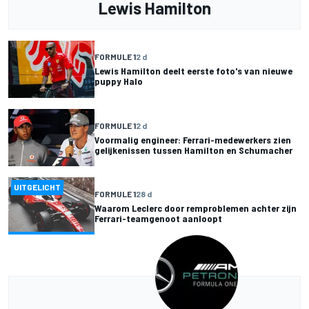
Lewis Hamilton
FORMULE 1
2 d
Lewis Hamilton deelt eerste foto's van nieuwe
puppy Halo
FORMULE 1
2 d
Voormalig engineer: Ferrari-medewerkers zien
gelijkenissen tussen Hamilton en Schumacher
UITGELICHT
FORMULE 1
28 d
Waarom Leclerc door remproblemen achter zijn
Ferrari-teamgenoot aanloopt