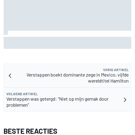
Felix Rosenqvist en Will Power halen uit naar IndyCar-
regels voor verkeer na podiumplaatsen in Portland
VORIG ARTIKEL
Verstappen boekt dominante zege in Mexico, vijfde
wereldtitel Hamilton
VOLGEND ARTIKEL
Verstappen was getergd: “Niet op mijn gemak door
problemen”
BESTE REACTIES