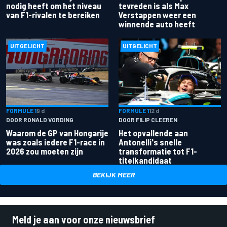
nodig heeft om het niveau
tevreden is als Max
van F1-rivalen te bereiken
Verstappen weer een
winnende auto heeft
UITGELICHT
UITGELICHT
FORMULE 1
9 d
FORMULE 1
12 d
DOOR RONALD VORDING
DOOR FILIP CLEEREN
Waarom de GP van Hongarije
Het opvallende aan
was zoals iedere F1-race in
Antonelli's snelle
2026 zou moeten zijn
transformatie tot F1-
titelkandidaat
BEKIJK MEER
Meld je aan voor onze nieuwsbrief