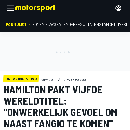
FORMULE 1
HOME
NIEUWS
KALENDER
RESULTATEN
STAND
F1 LIVEBL
BREAKING NEWS
Formule 1
GP van Mexico
HAMILTON PAKT VIJFDE
WERELDTITEL:
"ONWERKELIJK GEVOEL OM
NAAST FANGIO TE KOMEN"