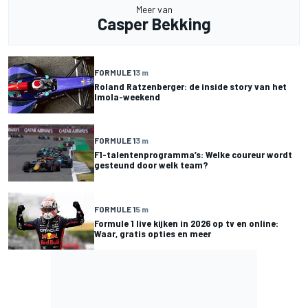
Meer van
Casper Bekking
FORMULE 1
3 m
Roland Ratzenberger: de inside story van het
Imola-weekend
FORMULE 1
3 m
F1-talentenprogramma’s: Welke coureur wordt
gesteund door welk team?
FORMULE 1
5 m
Formule 1 live kijken in 2026 op tv en online:
Waar, gratis opties en meer