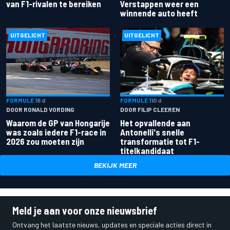
van F1-rivalen te bereiken
Verstappen weer een
winnende auto heeft
UITGELICHT
UITGELICHT
FORMULE 1
8 d
FORMULE 1
10 d
DOOR RONALD VORDING
DOOR FILIP CLEEREN
Waarom de GP van Hongarije
Het opvallende aan
was zoals iedere F1-race in
Antonelli's snelle
2026 zou moeten zijn
transformatie tot F1-
titelkandidaat
BEKIJK MEER
Meld je aan voor onze nieuwsbrief
Ontvang het laatste nieuws, updates en speciale acties direct in