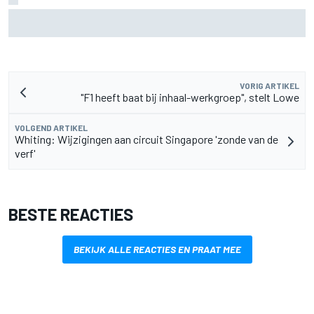
Toto Wolff over uitdaging als vader nu zoon Jack
kartkampioenschap leidt
VORIG ARTIKEL
"F1 heeft baat bij inhaal-werkgroep", stelt Lowe
VOLGEND ARTIKEL
Whiting: Wijzigingen aan circuit Singapore 'zonde van de
verf'
BESTE REACTIES
BEKIJK ALLE REACTIES EN PRAAT MEE