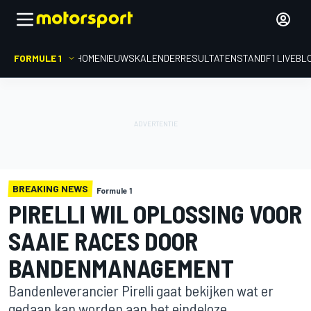
FORMULE 1
HOME
NIEUWS
KALENDER
RESULTATEN
STAND
F1 LIVEBL
BREAKING NEWS
Formule 1
PIRELLI WIL OPLOSSING VOOR
SAAIE RACES DOOR
BANDENMANAGEMENT
Bandenleverancier Pirelli gaat bekijken wat er
gedaan kan worden aan het eindeloze