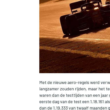
INDYCAR
Met
de nieuwe aero-regels
werd verw
langzamer zouden rijden, maar het t
WEC
DTM
waren dan de testtijden van een jaar
eerste dag van de test een 1.18.161
als
dan de 1.19.333 van twaalf maanden g