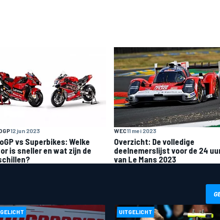
OGP
12 jun 2023
WEC
11 mei 2023
oGP vs Superbikes: Welke
Overzicht: De volledige
r is sneller en wat zijn de
deelnemerslijst voor de 24 uu
schillen?
van Le Mans 2023
G
TGELICHT
UITGELICHT