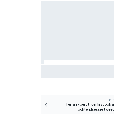
KTM mag afwijkend motoronderdeel ve
voor GP van Aragón
VOR
Ferrari voert tijdenlijst ook 
ochtendsessie tweed