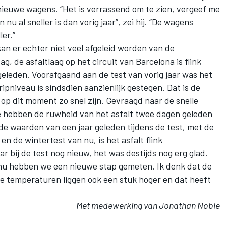
 nieuwe wagens. “Het is verrassend om te zien, vergeef me
n nu al sneller is dan vorig jaar”, zei hij. “De wagens
er.”
kan er echter niet veel afgeleid worden van de
ag, de asfaltlaag op
het circuit van Barcelona
is flink
geleden. Voorafgaand aan de test van vorig jaar was het
ipniveau is sindsdien aanzienlijk gestegen. Dat is de
p dit moment zo snel zijn. Gevraagd naar de snelle
 “We hebben de ruwheid van het asfalt twee dagen geleden
 de waarden van een jaar geleden tijdens de test, met de
n de wintertest van nu, is het asfalt flink
ar bij de test nog nieuw, het was destijds nog erg glad.
 nu hebben we een nieuwe stap gemeten. Ik denk dat de
 de temperaturen liggen ook een stuk hoger en dat heeft
Met medewerking van Jonathan Noble