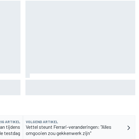
rvangen
MotoGP Grand Prix van Groot-Brittannië 2026:
tijden, uitzending en meer
IG ARTIKEL
VOLGEND ARTIKEL
aan tijdens
Vettel steunt Ferrari-veranderingen: "Alles
e testdag
omgooien zou gekkenwerk zijn"