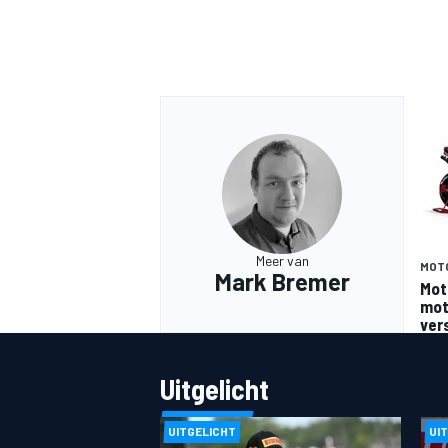
Meer van
MOT
Mark Bremer
Mot
moto
ver
Uitgelicht
UITGELICHT
UI