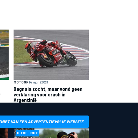
MOTOGP
14 apr 2023
Bagnaia zocht, maar vond geen
r
verklaring voor crash in
Argentinië
ENIET VAN EEN ADVERTENTIEVRIJE WEBSITE
UITGELICHT