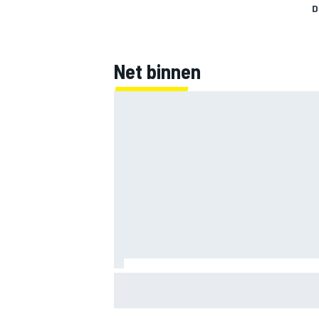
D
Net binnen
Clark, Senna, Antonelli – zo ontwikkelde
leeftijdsrecord voor de grand chelem