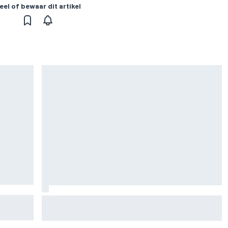
eel of bewaar dit artikel
 het
MotoGP Britse GP: teruggekeerde Marco
Bezzecchi snelste op vrijdag, Aprilia domineert