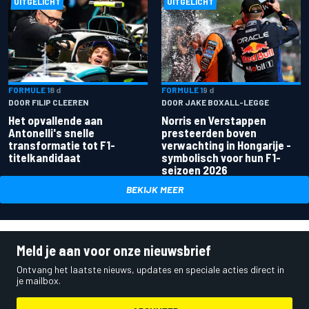
UITGELICHT
UITGELICHT
FORMULE 1
8 d
FORMULE 1
9 d
DOOR FILIP CLEEREN
DOOR JAKE BOXALL-LEGGE
Het opvallende aan
Norris en Verstappen
Antonelli's snelle
presteerden boven
transformatie tot F1-
verwachting in Hongarije -
titelkandidaat
symbolisch voor hun F1-
seizoen 2026
BEKIJK MEER
Meld je aan voor onze nieuwsbrief
Ontvang het laatste nieuws, updates en speciale acties direct in
je mailbox.