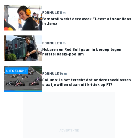
FORMULE 1
1 m
Fornaroli werkt deze week F1-test af voor Haas
in Jerez
FORMULE 1
1 m
McLaren en Red Bull gaan in beroep tegen
herstel Gasly-podium
UITGELICHT
FORMULE 1
4 m
Column: Is het terecht dat andere raceklassen
slaatje willen slaan uit kritiek op F1?