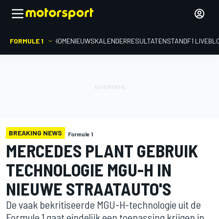
FORMULE 1
HOME
NIEUWS
KALENDER
RESULTATEN
STAND
F1 LIVEBL
BREAKING NEWS
Formule 1
MERCEDES PLANT GEBRUIK
TECHNOLOGIE MGU-H IN
NIEUWE STRAATAUTO'S
De vaak bekritiseerde MGU-H-technologie uit de
Formule 1 gaat eindelijk een toepassing krijgen in