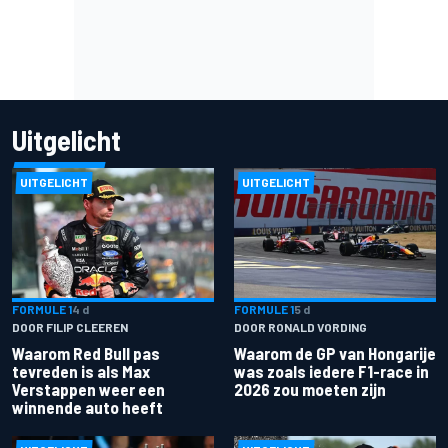
Uitgelicht
UITGELICHT
UITGELICHT
FORMULE 1
4 d
FORMULE 1
5 d
DOOR FILIP CLEEREN
DOOR RONALD VORDING
Waarom Red Bull pas
Waarom de GP van Hongarije
tevreden is als Max
was zoals iedere F1-race in
Verstappen weer een
2026 zou moeten zijn
winnende auto heeft