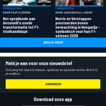
FORMULE 1
10 d
FORMULE 1
11 d
DOOR FILIP CLEEREN
DOOR JAKE BOXALL-LEGGE
Het opvallende aan
Norris en Verstappen
Antonelli's snelle
presteerden boven
transformatie tot F1-
verwachting in Hongarije -
titelkandidaat
symbolisch voor hun F1-
seizoen 2026
BEKIJK MEER
Meld je aan voor onze nieuwsbrief
Ontvang het laatste nieuws, updates en speciale acties direct in
je mailbox.
ABONNEER
Download onze app