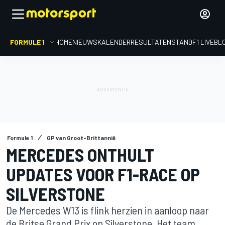
FORMULE 1
HOME
NIEUWS
KALENDER
RESULTATEN
STAND
F1 LIVEBL
Formule 1
GP van Groot-Brittannië
MERCEDES ONTHULT
UPDATES VOOR F1-RACE OP
SILVERSTONE
De Mercedes W13 is flink herzien in aanloop naar
de Britse Grand Prix op Silverstone. Het team