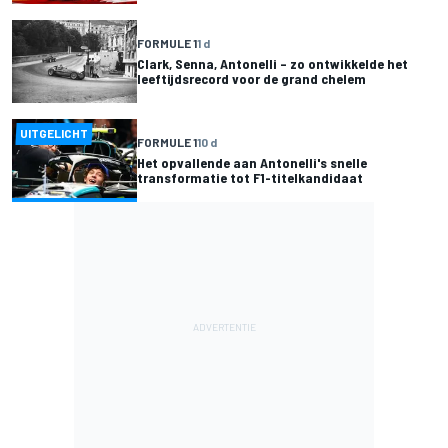
FORMULE 1
1 d
Clark, Senna, Antonelli – zo ontwikkelde het
leeftijdsrecord voor de grand chelem
UITGELICHT
FORMULE 1
10 d
Het opvallende aan Antonelli's snelle
transformatie tot F1-titelkandidaat