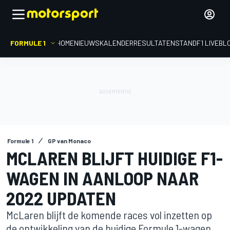
FORMULE 1
HOME
NIEUWS
KALENDER
RESULTATEN
STAND
F1 LIVEBL
Formule 1
GP van Monaco
MCLAREN BLIJFT HUIDIGE F1-
WAGEN IN AANLOOP NAAR
2022 UPDATEN
McLaren blijft de komende races vol inzetten op
de ontwikkeling van de huidige Formule 1-wagen.