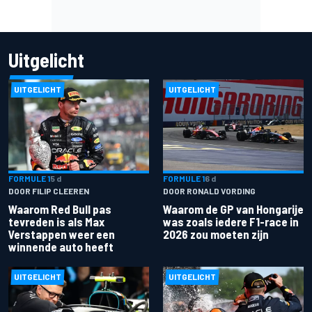
Uitgelicht
UITGELICHT
UITGELICHT
FORMULE 1
5 d
FORMULE 1
6 d
DOOR FILIP CLEEREN
DOOR RONALD VORDING
Waarom Red Bull pas
Waarom de GP van Hongarije
tevreden is als Max
was zoals iedere F1-race in
Verstappen weer een
2026 zou moeten zijn
winnende auto heeft
UITGELICHT
UITGELICHT