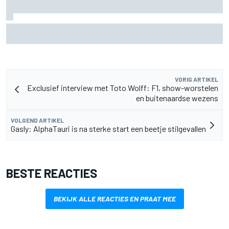
Pedro Acosta houdt hoop op eerste MotoGP-zege met KTM
VORIG ARTIKEL
Exclusief interview met Toto Wolff: F1, show-worstelen
en buitenaardse wezens
VOLGEND ARTIKEL
Gasly: AlphaTauri is na sterke start een beetje stilgevallen
BESTE REACTIES
BEKIJK ALLE REACTIES EN PRAAT MEE