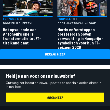
FORMULE 1
9 d
FORMULE 1
10 d
DOOR FILIP CLEEREN
DOOR JAKE BOXALL-LEGGE
Het opvallende aan
Norris en Verstappen
Antonelli's snelle
presteerden boven
transformatie tot F1-
verwachting in Hongarije -
titelkandidaat
symbolisch voor hun F1-
seizoen 2026
BEKIJK MEER
Meld je aan voor onze nieuwsbrief
Ontvang het laatste nieuws, updates en speciale acties direct in
je mailbox.
ABONNEER