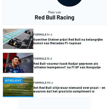
Meer van
Red Bull Racing
FORMULE 1
4 d
Guenther Steiner prijst Red Bull na belangrijke
komst van Mercedes F1-topman
FORMULE 1
5 d
Red Bull-coureur Isack Hadjar geprezen als
‘ultieme teamgenoot’ na F1 GP van Hongarije
UITGELICHT
FORMULE 1
15 d
Het Red Bull-zitje waar niemand over praat – en
waarom dat het grootste compliment is