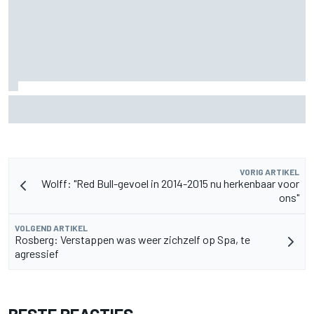
MotoGP Grand Prix van Groot-Brittannië 2026: tijden,
uitzending en meer
VORIG ARTIKEL
Wolff: "Red Bull-gevoel in 2014-2015 nu herkenbaar voor
ons"
VOLGEND ARTIKEL
Rosberg: Verstappen was weer zichzelf op Spa, te
agressief