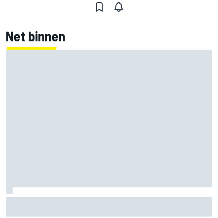
Net binnen
Clark, Senna, Antonelli – zo ontwikkelde het
leeftijdsrecord voor de grand chelem