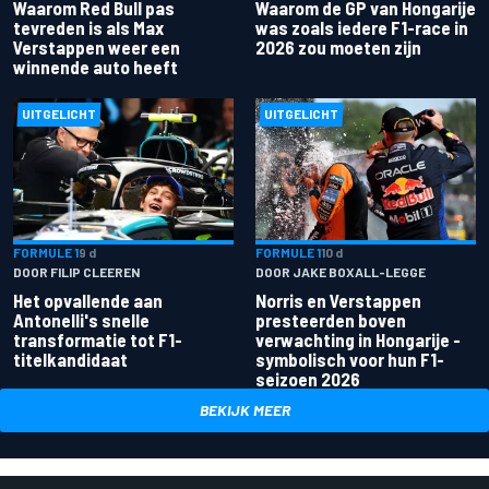
Waarom Red Bull pas
Waarom de GP van Hongarije
tevreden is als Max
was zoals iedere F1-race in
Verstappen weer een
2026 zou moeten zijn
winnende auto heeft
UITGELICHT
UITGELICHT
FORMULE 1
9 d
FORMULE 1
10 d
DOOR FILIP CLEEREN
DOOR JAKE BOXALL-LEGGE
Het opvallende aan
Norris en Verstappen
Antonelli's snelle
presteerden boven
transformatie tot F1-
verwachting in Hongarije -
titelkandidaat
symbolisch voor hun F1-
seizoen 2026
BEKIJK MEER