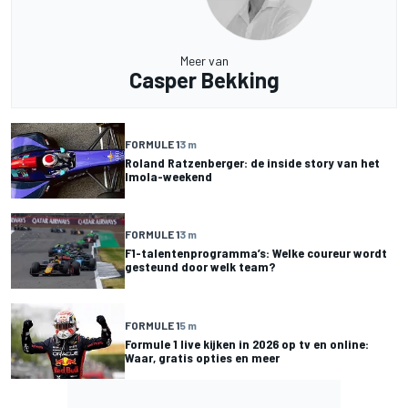
Meer van
Casper Bekking
FORMULE 1
3 m
Roland Ratzenberger: de inside story van het
Imola-weekend
FORMULE 1
3 m
F1-talentenprogramma’s: Welke coureur wordt
gesteund door welk team?
FORMULE 1
5 m
Formule 1 live kijken in 2026 op tv en online:
Waar, gratis opties en meer