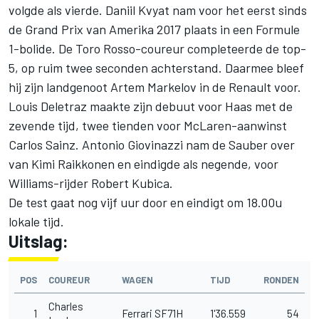
volgde als vierde. Daniil Kvyat nam voor het eerst sinds
de Grand Prix van Amerika 2017 plaats in een Formule
1-bolide. De Toro Rosso-coureur completeerde de top-
5, op ruim twee seconden achterstand. Daarmee bleef
hij zijn landgenoot Artem Markelov in de Renault voor.
Louis Deletraz maakte zijn debuut voor Haas met de
zevende tijd, twee tienden voor McLaren-aanwinst
Carlos Sainz. Antonio Giovinazzi nam de Sauber over
van Kimi Raikkonen en eindigde als negende, voor
Williams-rijder Robert Kubica.
De test gaat nog vijf uur door en eindigt om 18.00u
lokale tijd.
Uitslag:
POS
COUREUR
WAGEN
TIJD
RONDEN
Charles
1
Ferrari SF71H
1'36.559
54