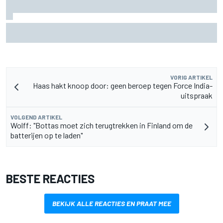
Christian Lundgaard moet in Portland van achteren komen
na problemen in kwalificatie
VORIG ARTIKEL
Haas hakt knoop door: geen beroep tegen Force India-
uitspraak
VOLGEND ARTIKEL
Wolff: "Bottas moet zich terugtrekken in Finland om de
batterijen op te laden"
BESTE REACTIES
BEKIJK ALLE REACTIES EN PRAAT MEE