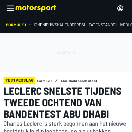
FORMULE 1
HOME
NIEUWS
KALENDER
RESULTATEN
STAND
F1 LIVEBL
TESTVERSLAG
Formule 1
Abu Dhabi bandentest
LECLERC SNELSTE TIJDENS
TWEEDE OCHTEND VAN
BANDENTEST ABU DHABI
Charles Leclerc is sterk begonnen aan het nieuwe
hoofdstuk in zijn loopbaan: de nieuwbakken