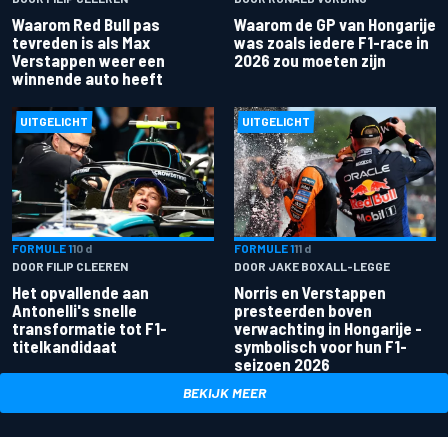
Waarom Red Bull pas
Waarom de GP van Hongarije
tevreden is als Max
was zoals iedere F1-race in
Verstappen weer een
2026 zou moeten zijn
winnende auto heeft
UITGELICHT
UITGELICHT
FORMULE 1
10 d
FORMULE 1
11 d
DOOR FILIP CLEEREN
DOOR JAKE BOXALL-LEGGE
Het opvallende aan
Norris en Verstappen
Antonelli's snelle
presteerden boven
transformatie tot F1-
verwachting in Hongarije -
titelkandidaat
symbolisch voor hun F1-
seizoen 2026
BEKIJK MEER