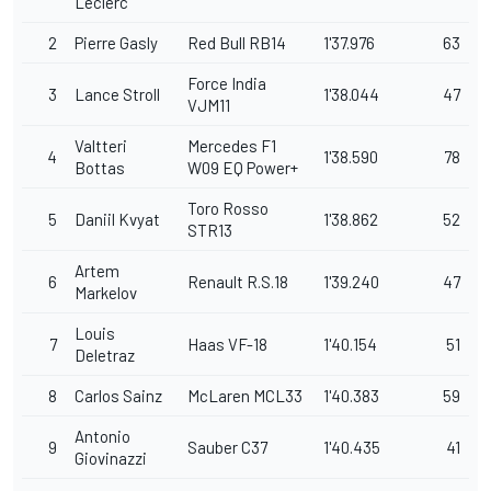
Leclerc
2
Pierre Gasly
Red Bull RB14
1'37.976
63
Force India
3
Lance Stroll
1'38.044
47
VJM11
Valtteri
Mercedes F1
4
1'38.590
78
Bottas
W09 EQ Power+
Toro Rosso
5
Daniil Kvyat
1'38.862
52
STR13
Artem
6
Renault R.S.18
1'39.240
47
Markelov
Louis
7
Haas VF-18
1'40.154
51
Deletraz
8
Carlos Sainz
McLaren MCL33
1'40.383
59
Antonio
9
Sauber C37
1'40.435
41
Giovinazzi