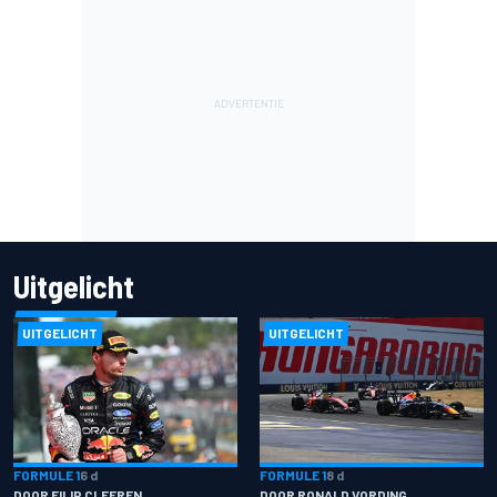
Uitgelicht
UITGELICHT
UITGELICHT
FORMULE 1
6 d
FORMULE 1
8 d
DOOR FILIP CLEEREN
DOOR RONALD VORDING