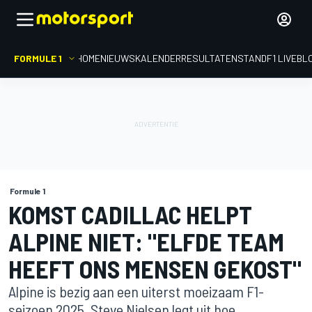
FORMULE 1
HOME
NIEUWS
KALENDER
RESULTATEN
STAND
F1 LIVEBL
Formule 1
KOMST CADILLAC HELPT
ALPINE NIET: "ELFDE TEAM
HEEFT ONS MENSEN GEKOST"
Alpine is bezig aan een uiterst moeizaam F1-
seizoen 2025. Steve Nielsen legt uit hoe