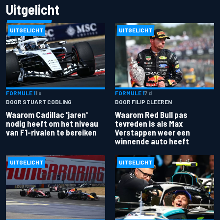
Uitgelicht
UITGELICHT
UITGELICHT
FORMULE 1
1 u
FORMULE 1
7 d
DOOR STUART CODLING
DOOR FILIP CLEEREN
Waarom Cadillac 'jaren'
Waarom Red Bull pas
nodig heeft om het niveau
tevreden is als Max
van F1-rivalen te bereiken
Verstappen weer een
winnende auto heeft
UITGELICHT
UITGELICHT