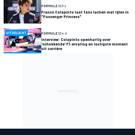
FORMULE 1
23 u
Franco Colapinto laat fans lachen met rijles in
"Passenger Princess"
UITGELICHT
FORMULE 1
24 d
Interview: Colapinto openhartig over
'schokkende' F1-ervaring en lastigste moment
uit carrière