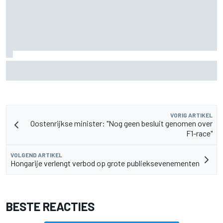
Aston Martin onthult nieuwe limited-edition Glenfiddich-
whisky
VORIG ARTIKEL
Oostenrijkse minister: "Nog geen besluit genomen over
F1-race"
VOLGEND ARTIKEL
Hongarije verlengt verbod op grote publieksevenementen
BESTE REACTIES