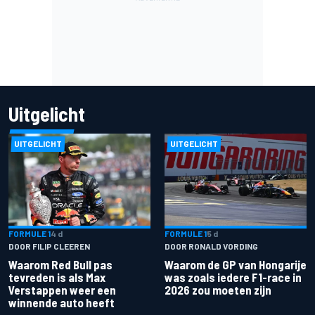
Uitgelicht
UITGELICHT
UITGELICHT
FORMULE 1
4 d
FORMULE 1
5 d
DOOR FILIP CLEEREN
DOOR RONALD VORDING
Waarom Red Bull pas
Waarom de GP van Hongarije
tevreden is als Max
was zoals iedere F1-race in
Verstappen weer een
2026 zou moeten zijn
winnende auto heeft