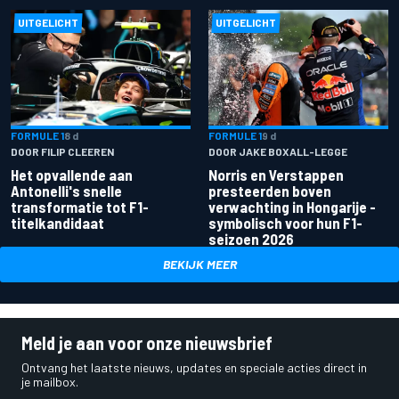
UITGELICHT
UITGELICHT
FORMULE 1
8 d
FORMULE 1
9 d
DOOR FILIP CLEEREN
DOOR JAKE BOXALL-LEGGE
Het opvallende aan
Norris en Verstappen
Antonelli's snelle
presteerden boven
transformatie tot F1-
verwachting in Hongarije -
titelkandidaat
symbolisch voor hun F1-
seizoen 2026
BEKIJK MEER
Meld je aan voor onze nieuwsbrief
Ontvang het laatste nieuws, updates en speciale acties direct in
je mailbox.