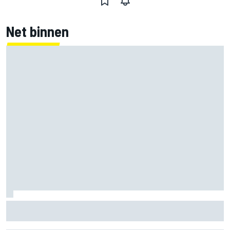
Net binnen
Marco Bezzecchi tempert verwachtingen voor Britse GP:
‘Ik ben nog niet 100%’