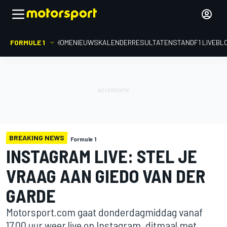
FORMULE 1
HOME
NIEUWS
KALENDER
RESULTATEN
STAND
F1 LIVEBL
BREAKING NEWS
Formule 1
INSTAGRAM LIVE: STEL JE
VRAAG AAN GIEDO VAN DER
GARDE
Motorsport.com gaat donderdagmiddag vanaf
17.00 uur weer live op Instagram, ditmaal met