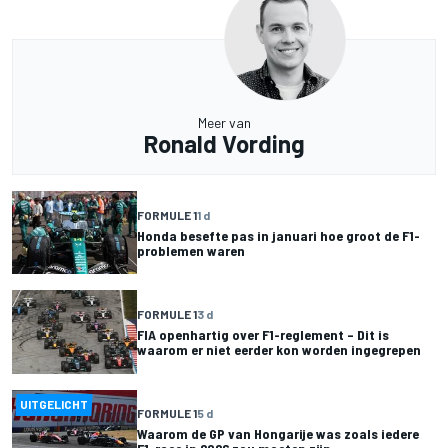
Meer van
Ronald Vording
FORMULE 1
1 d
Honda besefte pas in januari hoe groot de F1-
problemen waren
FORMULE 1
3 d
FIA openhartig over F1-reglement – Dit is
waarom er niet eerder kon worden ingegrepen
UITGELICHT
FORMULE 1
5 d
Waarom de GP van Hongarije was zoals iedere