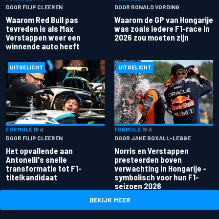
DOOR FILIP CLEEREN
DOOR RONALD VORDING
Waarom Red Bull pas
Waarom de GP van Hongarije
tevreden is als Max
was zoals iedere F1-race in
Verstappen weer een
2026 zou moeten zijn
winnende auto heeft
UITGELICHT
UITGELICHT
FORMULE 1
8 d
FORMULE 1
9 d
DOOR FILIP CLEEREN
DOOR JAKE BOXALL-LEGGE
Het opvallende aan
Norris en Verstappen
Antonelli's snelle
presteerden boven
transformatie tot F1-
verwachting in Hongarije -
titelkandidaat
symbolisch voor hun F1-
seizoen 2026
BEKIJK MEER