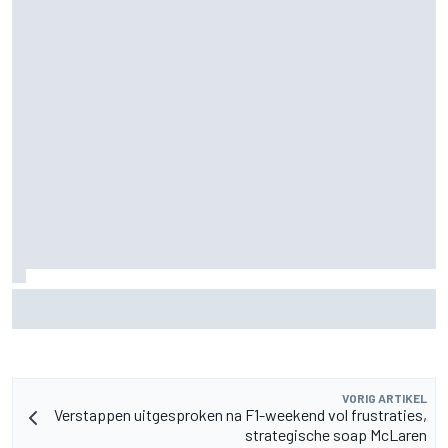
Aston Martin onthult nieuwe limited-edition Glenfiddich-
whisky
VORIG ARTIKEL
Verstappen uitgesproken na F1-weekend vol frustraties,
strategische soap McLaren