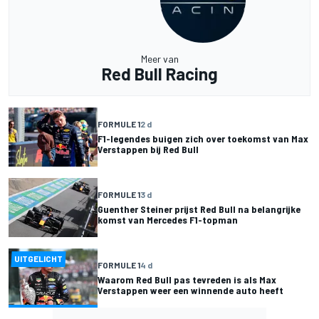
Meer van
Red Bull Racing
FORMULE 1
2 d
F1-legendes buigen zich over toekomst van Max
Verstappen bij Red Bull
FORMULE 1
3 d
Guenther Steiner prijst Red Bull na belangrijke
komst van Mercedes F1-topman
UITGELICHT
FORMULE 1
4 d
Waarom Red Bull pas tevreden is als Max
Verstappen weer een winnende auto heeft