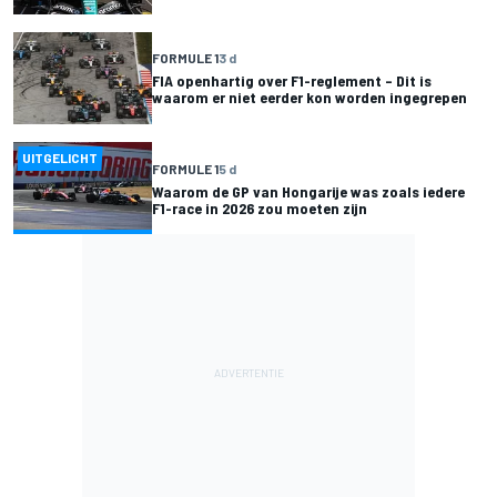
FORMULE 1
3 d
FIA openhartig over F1-reglement – Dit is
waarom er niet eerder kon worden ingegrepen
UITGELICHT
FORMULE 1
5 d
Waarom de GP van Hongarije was zoals iedere
F1-race in 2026 zou moeten zijn