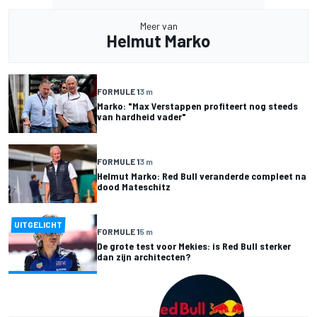
Meer van
Helmut Marko
FORMULE 1
3 m
Marko: "Max Verstappen profiteert nog steeds
van hardheid vader"
FORMULE 1
3 m
Helmut Marko: Red Bull veranderde compleet na
dood Mateschitz
UITGELICHT
FORMULE 1
5 m
De grote test voor Mekies: is Red Bull sterker
dan zijn architecten?