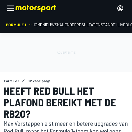
FORMULE 1
HOME
NIEUWS
KALENDER
RESULTATEN
STAND
F1 LIVEBL
Formule 1
GP van Spanje
HEEFT RED BULL HET
PLAFOND BEREIKT MET DE
RB20?
Max Verstappen eist meer en betere upgrades van
Red Bull, maar het Formule 1-team kan wel eens