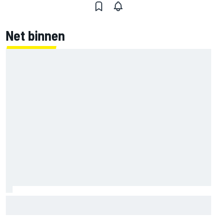
Net binnen
Mercedes houdt timing van upgrades voor rest F1-seizoen
2026 nauwlettend in de gaten