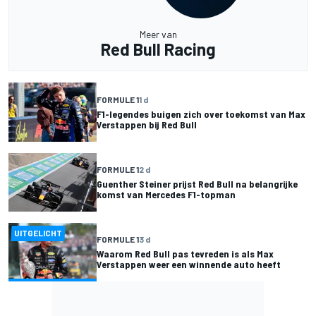
Meer van
Red Bull Racing
FORMULE 1
1 d
F1-legendes buigen zich over toekomst van Max
Verstappen bij Red Bull
FORMULE 1
2 d
Guenther Steiner prijst Red Bull na belangrijke
komst van Mercedes F1-topman
UITGELICHT
FORMULE 1
3 d
Waarom Red Bull pas tevreden is als Max
Verstappen weer een winnende auto heeft