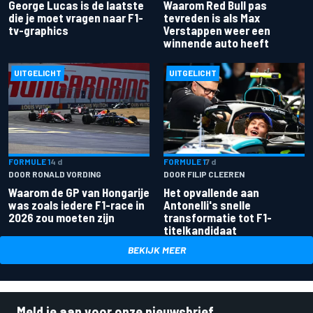
George Lucas is de laatste
Waarom Red Bull pas
die je moet vragen naar F1-
tevreden is als Max
tv-graphics
Verstappen weer een
winnende auto heeft
UITGELICHT
UITGELICHT
FORMULE 1
4 d
FORMULE 1
7 d
DOOR RONALD VORDING
DOOR FILIP CLEEREN
Waarom de GP van Hongarije
Het opvallende aan
was zoals iedere F1-race in
Antonelli's snelle
2026 zou moeten zijn
transformatie tot F1-
titelkandidaat
BEKIJK MEER
Meld je aan voor onze nieuwsbrief