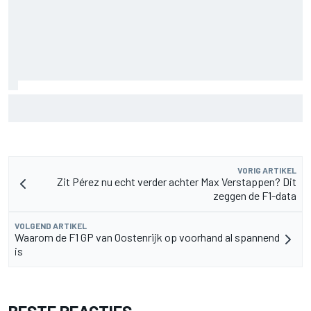
De nieuwigheid van Cadillac is eraf, maar dat is juist een
compliment
VORIG ARTIKEL
Zit Pérez nu echt verder achter Max Verstappen? Dit
zeggen de F1-data
VOLGEND ARTIKEL
Waarom de F1 GP van Oostenrijk op voorhand al spannend
is