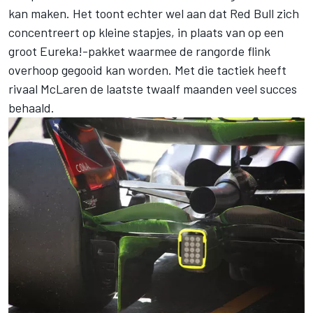
kan maken. Het toont echter wel aan dat Red Bull zich
concentreert op kleine stapjes, in plaats van op een
groot Eureka!-pakket waarmee de rangorde flink
overhoop gegooid kan worden. Met die tactiek heeft
rivaal McLaren de laatste twaalf maanden veel succes
behaald.