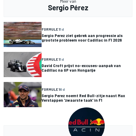
Meer van
Sergio Pérez
FORMULE 1
1 d
Sergio Perez ziet gebrek aan progressie als
grootste probleem voor Cadillac in F1 2026
FORMULE 1
1 d
David Croft prijst no-excuses-aanpak van
Cadillac na GP van Hongarije
FORMULE 1
6 d
Sergio Perez noemt Red Bull-zitje naast Max
Verstappen 'zwaarste taak' in F1