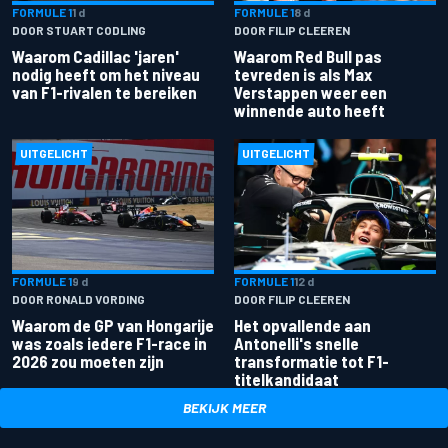
FORMULE 1
1 d
FORMULE 1
8 d
DOOR STUART CODLING
DOOR FILIP CLEEREN
Waarom Cadillac 'jaren'
Waarom Red Bull pas
nodig heeft om het niveau
tevreden is als Max
van F1-rivalen te bereiken
Verstappen weer een
winnende auto heeft
UITGELICHT
UITGELICHT
FORMULE 1
9 d
FORMULE 1
12 d
DOOR RONALD VORDING
DOOR FILIP CLEEREN
Waarom de GP van Hongarije
Het opvallende aan
was zoals iedere F1-race in
Antonelli's snelle
2026 zou moeten zijn
transformatie tot F1-
titelkandidaat
BEKIJK MEER