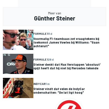
Meer van
Günther Steiner
FORMULE 1
11 d
Voormalig F1-teambaas zet vraagtekens bij
toekomst James Vowles bij Williams: "Gaan
achteruit"
FORMULE 1
28 d
Steiner denkt dat Max Verstappen 'absoluut'
spijt heeft dat hij niet bij Mercedes tekende
INDYCAR
1 m
Steiner vindt dat velen de IndyCar
onderschatten: "De lat ligt hoog"