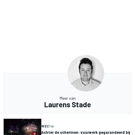
Meer van
Laurens Stade
WEC
1 m
Achter de schermen: vuurwerk gegarandeerd bij