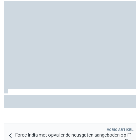
McLaren ‘teleurgesteld’ dat Ferrari eerder inzette op
roterende achtervleugel
VORIG ARTIKEL
Force India met opvallende neusgaten aangeboden op F1-