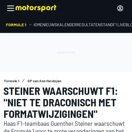
FORMULE 1
HOME
NIEUWS
KALENDER
RESULTATEN
STAND
F1 LIVEBL
Formule 1
GP van Azerbeidzjan
STEINER WAARSCHUWT F1:
"NIET TE DRACONISCH MET
FORMATWIJZIGINGEN"
Haas F1-teambaas Guenther Steiner waarschuwt
de Formule 1 voor te grote veranderingen aan het