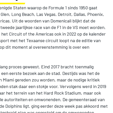
renigde Staten waarop de Formule 1 sinds 1950 gaat
 Glen, Long Beach, Las Vegas, Detroit, Dallas, Phoenix,
ricas. Uit de woorden van Domenicali blijkt dat de
 tweede jaarlijkse race van de F1 in de VS moet worden.
f het Circuit of the Americas ook in 2022 op de kalender
sport met het Texaanse circuit loopt na de editie van
er op dit moment al overeenstemming is over een
 lang proces geweest. Eind 2017 bracht toenmalig
s
een eerste bezoek aan de stad
. Destijds was het de
an Miami gereden zou worden, maar de nodige kritiek
den stak daar een stokje voor. Vervolgens werd in 2019
aar
het terrein van het Hard Rock Stadium
, maar ook
okale autoriteiten en omwonenden. De gemeenteraad van
e Dolphins ligt, ging
eerder deze week pas akkoord met
uitgebreid plan was opgesteld om de omwonenden