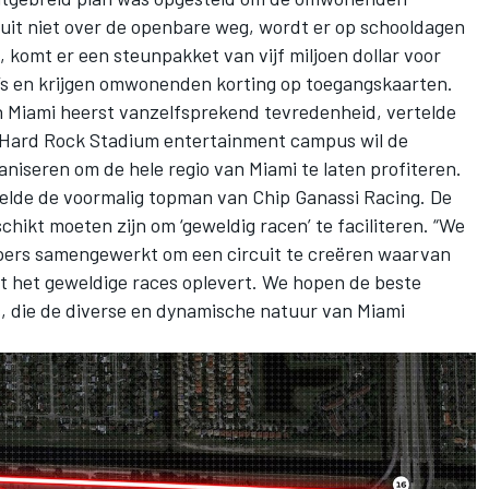
cuit niet over de openbare weg, wordt er op schooldagen
n, komt er een steunpakket van vijf miljoen dollar voor
s en krijgen omwonenden korting op toegangskaarten.
n Miami heerst vanzelfsprekend tevredenheid, vertelde
 Hard Rock Stadium entertainment campus wil de
niseren om de hele regio van Miami te laten profiteren.
rtelde de voormalig topman van Chip Ganassi Racing. De
chikt moeten zijn om ‘geweldig racen’ te faciliteren. “We
pers samengewerkt om een circuit te creëren waarvan
at het geweldige races oplevert. We hopen de beste
s, die de diverse en dynamische natuur van Miami