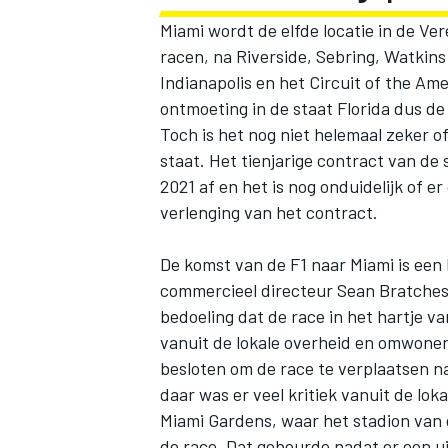
Miami wordt de elfde locatie in de Ve
racen, na Riverside, Sebring, Watkins
Indianapolis en het Circuit of the Ame
ontmoeting in de staat Florida dus de
Toch is het nog niet helemaal zeker o
staat. Het tienjarige contract van de 
2021 af en het is nog onduidelijk of 
verlenging van het contract.
De komst van de F1 naar Miami is een
commercieel directeur Sean Bratche
bedoeling dat de race in het hartje v
vanuit de lokale overheid en omwonen
besloten om de race te verplaatsen n
daar was er veel kritiek vanuit de l
Miami Gardens, waar het stadion van d
de race
. Dat gebeurde nadat er een 