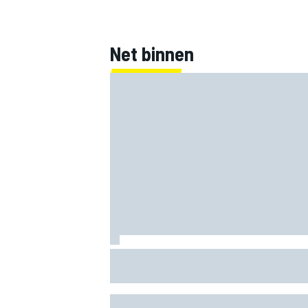
Net binnen
Marcus Ericsson blijft ook in IndyCar-s
2027 bij Andretti