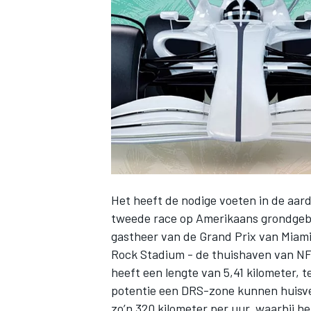
INDYCAR
Het heeft de nodige voeten in de aard
tweede race op Amerikaans grondgebi
gastheer van de Grand Prix van Miami
Rock Stadium - de thuishaven van NFL
WEC
DTM
heeft een lengte van 5,41 kilometer, t
potentie een DRS-zone kunnen huisves
zo’n 320 kilometer per uur, waarbij h