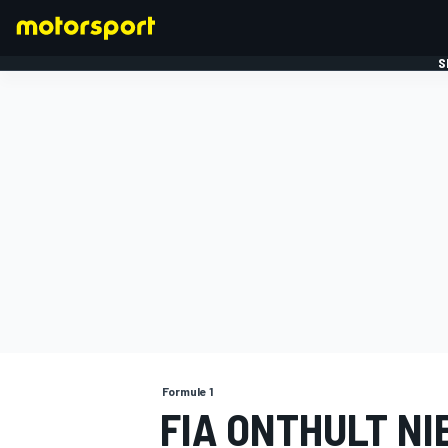
S
FORMULE 1
Formule 1
FIA ONTHULT N