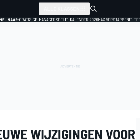
ALLE KLASSEN
NEL NAAR:
GRATIS GP-MANAGERSPEL
F1-KALENDER 2026
MAX VERSTAPPEN
F1-TE
IEUWE WIJZIGINGEN VOOR