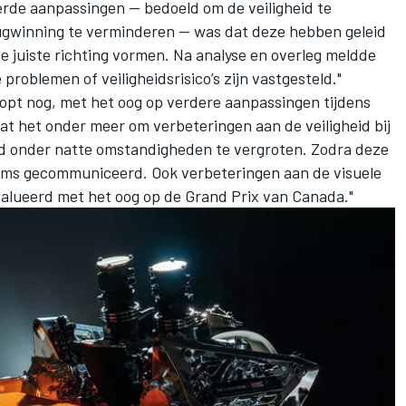
oerde aanpassingen — bedoeld om de veiligheid te
ugwinning te verminderen — was dat deze hebben geleid
de juiste richting vormen. Na analyse en overleg meldde
 problemen of veiligheidsrisico’s zijn vastgesteld."
oopt nog, met het oog op verdere aanpassingen tijdens
t het onder meer om verbeteringen aan de veiligheid bij
id onder natte omstandigheden te vergroten. Zodra deze
eams gecommuniceerd. Ook verbeteringen aan de visuele
alueerd met het oog op de Grand Prix van Canada."