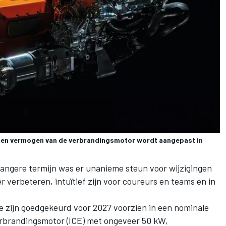
 en vermogen van de verbrandingsmotor wordt aangepast in
langere termijn was er unanieme steun voor wijzigingen
er verbeteren, intuïtief zijn voor coureurs en teams en in
pe zijn goedgekeurd voor 2027 voorzien in een nominale
rbrandingsmotor (ICE) met ongeveer 50 kW,