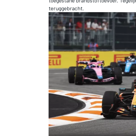
toegestane brandstoftoevoer. Tegelij
teruggebracht.