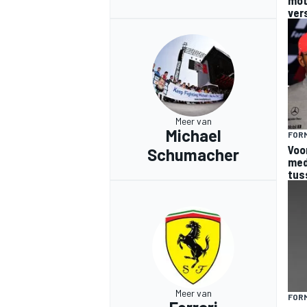
ver
Meer van
Michael
FORM
Voo
Schumacher
med
tus
Meer van
FORM