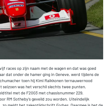
vijf races op zijn naam met de wagen en dat was goed
ar dat onder de hamer ging in Geneve, werd tijdens de
 Schumacher toen hij Kimi Raikkonen ternauwernood
et seizoen was het verschil slechts twee punten.
ldtitel met de F2003 met chassisnummer 229.
oor RM Sotheby’s geveild zou worden. Uiteindelijk
, zo meldt het zakentijdschrift
Forbes
. Daarmee is het de