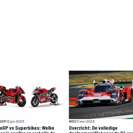
OGP
12 jun 2023
WEC
11 mei 2023
oGP vs Superbikes: Welke
Overzicht: De volledige
r is sneller en wat zijn de
deelnemerslijst voor de 24 uu