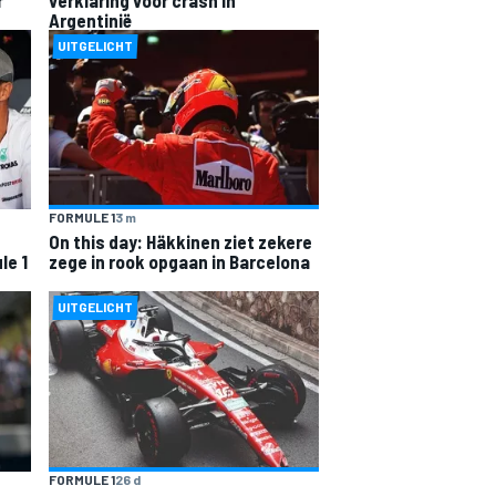
Argentinië
UITGELICHT
FORMULE 1
3 m
On this day: Häkkinen ziet zekere
le 1
zege in rook opgaan in Barcelona
UITGELICHT
FORMULE 1
26 d