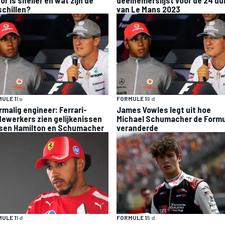
schillen?
van Le Mans 2023
ULE 1
1 u
FORMULE 1
9 d
rmalig engineer: Ferrari-
James Vowles legt uit hoe
ewerkers zien gelijkenissen
Michael Schumacher de Formu
sen Hamilton en Schumacher
veranderde
ULE 1
1 d
FORMULE 1
5 d