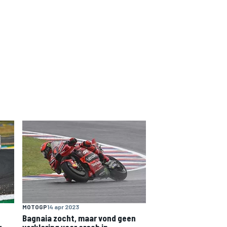
MOTOGP
14 apr 2023
Bagnaia zocht, maar vond geen
r
verklaring voor crash in