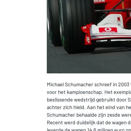
INDYCAR
Michael Schumacher
schreef in 2003 
voor het kampioenschap. Het exempla
beslissende wedstrijd gebruikt door
achter zich hield. Aan het eind van h
WEC
DTM
Schumacher behaalde zijn zesde were
Recent werd duidelijk dat de wagen d
leverde de wagen 14,6 miljoen euro op