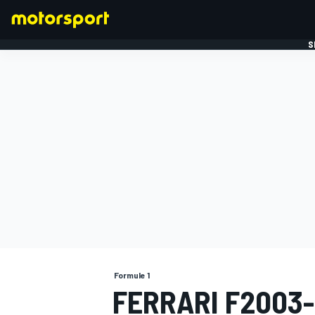
S
FORMULE 1
Formule 1
FERRARI F2003