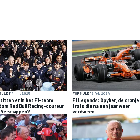
ULE 1
14 mrt 2025
FORMULE 1
6 feb 2024
 zitten er in het F1-team
F1 Legends: Spyker, de oranje
dom Red Bull Racing-coureur
trots die na een jaar weer
 Verstappen?
verdween