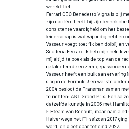
wereldtitel.
Ferrari CEO Benedetto Vigna is blij m
zijn carrière heeft hij zijn technisch
consistente vaardigheid om het beste 
leiderschap is wat wij nodig hebben o
Vasseur voegt toe: “Ik ben dolblij en v
Scuderia Ferrari. Ik heb mijn hele lev
mij altijd te boek als de top van de r
getalenteerde en zeer gepassioneerde
Vasseur heeft een bulk aan ervaring in
slag in de Formule 3 en werkte onder
2004 besloot de Fransman samen met
te richten: ART Grand Prix. Een seiz
datzelfde kunstje in 2006 met Hamilton
F1-team van Renault, maar nam eind d
Halverwege het F1-seizoen 2017 ging V
werd, en bleef daar tot eind 2022.