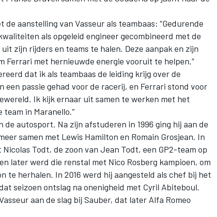
et de aanstelling van Vasseur als teambaas: “Gedurende
e kwaliteiten als opgeleid engineer gecombineerd met de
uit zijn rijders en teams te halen. Deze aanpak en zijn
m Ferrari met hernieuwde energie vooruit te helpen.”
ereerd dat ik als teambaas de leiding krijg over de
en een passie gehad voor de racerij, en Ferrari stond voor
acewereld. Ik kijk ernaar uit samen te werken met het
 team in Maranello.”
 de autosport. Na zijn afstuderen in 1996 ging hij aan de
 meer samen met Lewis Hamilton en Romain Grosjean. In
 Nicolas Todt, de zoon van Jean Todt, een GP2-team op
oen later werd die renstal met Nico Rosberg kampioen, om
 te herhalen. In 2016 werd hij aangesteld als chef bij het
at seizoen ontslag na onenigheid met Cyril Abiteboul.
asseur aan de slag bij Sauber, dat later Alfa Romeo