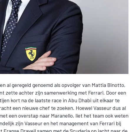
en al geregeld genoemd als opvolger van Mattia Binotto,
nt zette achter zijn samenwerking met Ferrari. Door een
ijen kort na de laatste race in Abu Dhabi
uit elkaar te
pdracht een nieuwe chef te zoeken. Hoewel Vasseur dus al
met een overstap naar Maranello, liet het team ook weten
indelijk zijn Vasseur en het management van Ferrari bij
t Franse Draveil samen met de Scuderia op jacht naar de