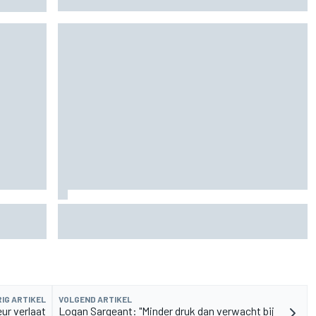
de fiets
Aston Martin onthult nieuwe limited-edition
Glenfiddich-whisky
IG ARTIKEL
VOLGEND ARTIKEL
ur verlaat
Logan Sargeant: "Minder druk dan verwacht bij