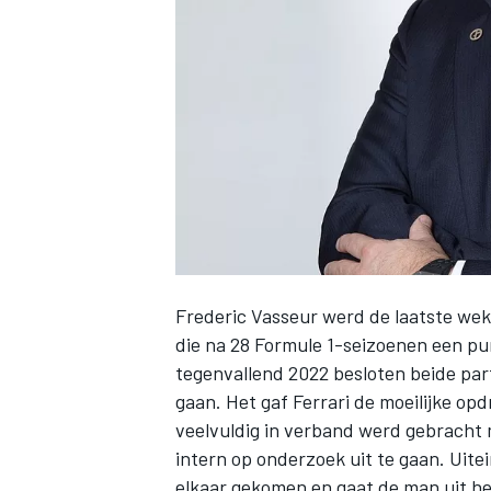
INDYCAR
Frederic Vasseur werd de laatste wek
die na 28 Formule 1-seizoenen een pu
tegenvallend 2022 besloten beide part
gaan
. Het gaf Ferrari de moeilijke o
WEC
DTM
veelvuldig in verband werd gebracht 
intern op onderzoek uit te gaan. Uite
elkaar gekomen en gaat de man uit he