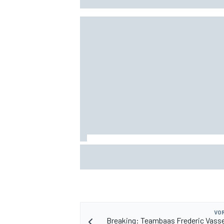
Valtteri Bottas boekt offroadsucces op 
tijdens F1-zomerstop
VOR
Breaking: Teambaas Frederic Vasse