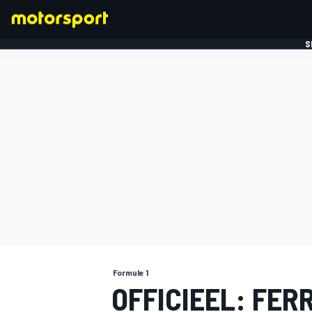
S
FORMULE 1
Formule 1
OFFICIEEL: FER