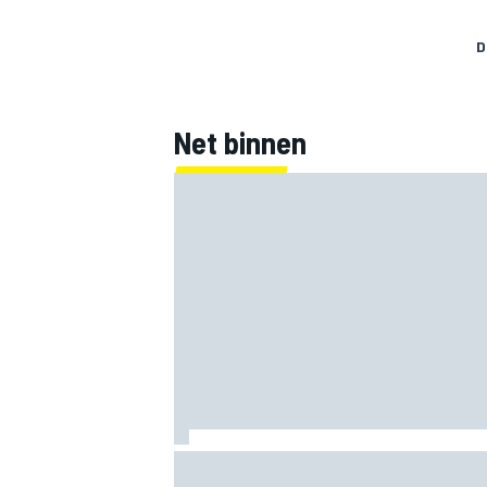
D
Net binnen
Marco Bezzecchi tempert verwachtinge
Britse GP: ‘Ik ben nog niet 100%’