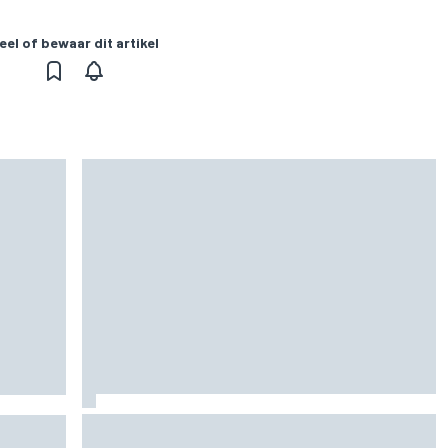
eel of bewaar dit artikel
Marc Marquez over titelkansen: “Nog een
n voor
MotoGP-titel verandert mijn leven niet”