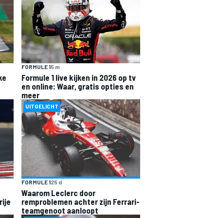
FORMULE 1
5 m
ke
Formule 1 live kijken in 2026 op tv
en online: Waar, gratis opties en
meer
UITGELICHT
FORMULE 1
25 d
Waarom Leclerc door
rije
remproblemen achter zijn Ferrari-
teamgenoot aanloopt