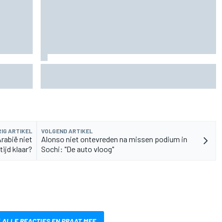
rvangen
MotoGP Grand Prix van Groot-Brittannië 2026:
tijden, uitzending en meer
IG ARTIKEL
VOLGEND ARTIKEL
rabië niet
Alonso niet ontevreden na missen podium in
tijd klaar?
Sochi: "De auto vloog"
 ALLE REACTIES EN PRAAT MEE