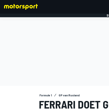
S
FORMULE 1
Formule 1
GP van Rusland
FERRARI DOET 