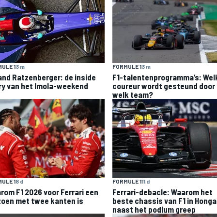
ULE 1
3 m
FORMULE 1
3 m
and Ratzenberger: de inside
F1-talentenprogramma’s: Wel
ry van het Imola-weekend
coureur wordt gesteund door
welk team?
ULE 1
8 d
FORMULE 1
11 d
rom F1 2026 voor Ferrari een
Ferrari-debacle: Waarom het
zoen met twee kanten is
beste chassis van F1 in Honga
naast het podium greep