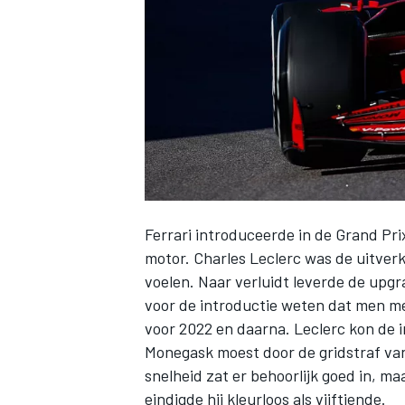
INDYCAR
Ferrari
introduceerde in de Grand Pr
motor
. Charles Leclerc was de uitver
voelen. Naar verluidt leverde de upgra
voor de introductie weten dat men me
voor 2022 en daarna. Leclerc kon de 
WEC
DTM
Monegask moest door de gridstraf va
snelheid zat er behoorlijk goed in, ma
eindigde hij kleurloos als vijftiende.