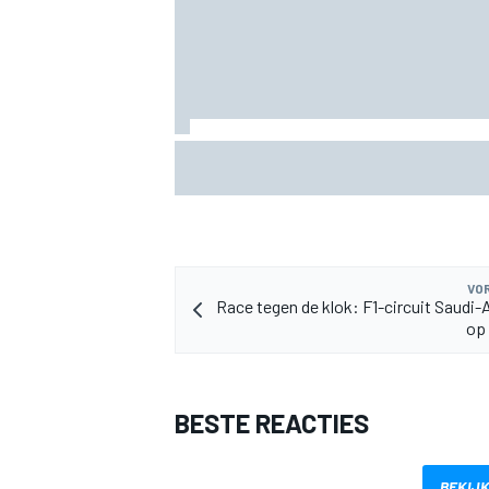
KTM mag afwijkend motoronderdeel ve
voor GP van Aragón
VOR
Race tegen de klok: F1-circuit Saudi-A
op 
BESTE REACTIES
BEKIJK