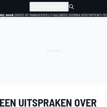
ALLE KLASSEN
NEL NAAR:
GRATIS GP-MANAGERSPEL
F1-KALENDER 2026
MAX VERSTAPPEN
F1-TE
GEEN UITSPRAKEN OVER