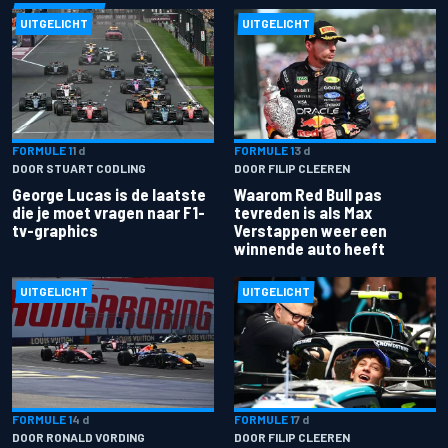
UITGELICHT
UITGELICHT
FORMULE 1
1 d
FORMULE 1
3 d
DOOR STUART CODLING
DOOR FILIP CLEEREN
George Lucas is de laatste
Waarom Red Bull pas
die je moet vragen naar F1-
tevreden is als Max
tv-graphics
Verstappen weer een
winnende auto heeft
UITGELICHT
UITGELICHT
FORMULE 1
4 d
FORMULE 1
7 d
DOOR RONALD VORDING
DOOR FILIP CLEEREN