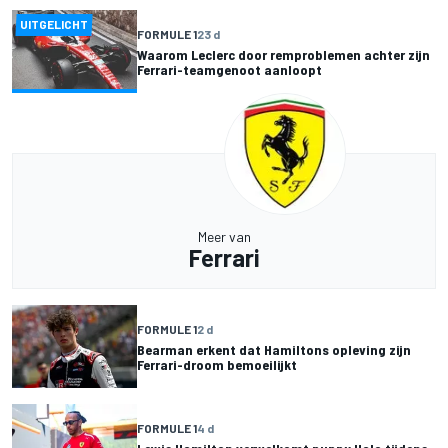
UITGELICHT
FORMULE 1
23 d
Waarom Leclerc door remproblemen achter zijn
Ferrari-teamgenoot aanloopt
Meer van
Ferrari
FORMULE 1
2 d
Bearman erkent dat Hamiltons opleving zijn
Ferrari-droom bemoeilijkt
FORMULE 1
4 d