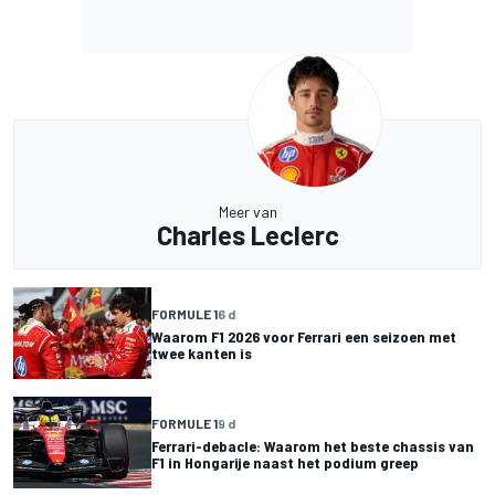
Meer van
Charles Leclerc
FORMULE 1
6 d
Waarom F1 2026 voor Ferrari een seizoen met
twee kanten is
FORMULE 1
9 d
Ferrari-debacle: Waarom het beste chassis van
F1 in Hongarije naast het podium greep