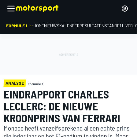
FORMULE 1
HOME
NIEUWS
KALENDER
RESULTATEN
STAND
F1 LIVEBL
ANALYSE
Formule 1
EINDRAPPORT CHARLES
LECLERC: DE NIEUWE
KROONPRINS VAN FERRARI
Monaco heeft vanzelfsprekend al een echte prins
die ieder jaar op het F1-podium te vinden is. Maar