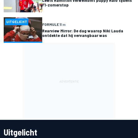
Lewis Hamilton verwelkomt puppy Halo tijdens
F1-zomerstop
UITGELICHT
FORMULE 1
1 m
Rearview Mirror: De dag waarop Niki Lauda
ontdekte dat hij vervangbaar was
Uitgelicht