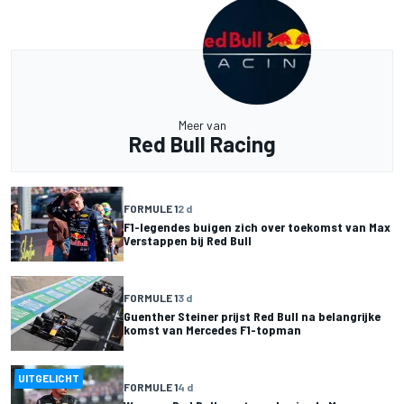
Meer van
Red Bull Racing
FORMULE 1
2 d
F1-legendes buigen zich over toekomst van Max
Verstappen bij Red Bull
FORMULE 1
3 d
Guenther Steiner prijst Red Bull na belangrijke
komst van Mercedes F1-topman
UITGELICHT
FORMULE 1
4 d