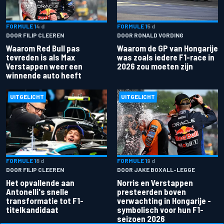
FORMULE 1
4 d
FORMULE 1
5 d
DOOR FILIP CLEEREN
DOOR RONALD VORDING
Waarom Red Bull pas
Waarom de GP van Hongarije
tevreden is als Max
was zoals iedere F1-race in
Verstappen weer een
2026 zou moeten zijn
winnende auto heeft
UITGELICHT
UITGELICHT
FORMULE 1
8 d
FORMULE 1
9 d
DOOR FILIP CLEEREN
DOOR JAKE BOXALL-LEGGE
Het opvallende aan
Norris en Verstappen
Antonelli's snelle
presteerden boven
transformatie tot F1-
verwachting in Hongarije -
titelkandidaat
symbolisch voor hun F1-
seizoen 2026