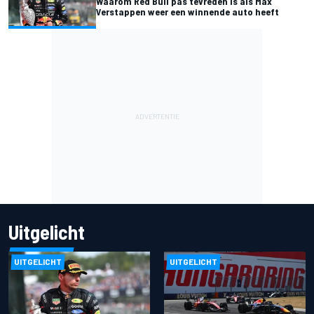
Waarom Red Bull pas tevreden is als Max
Verstappen weer een winnende auto heeft
Uitgelicht
UITGELICHT
UITGELICHT