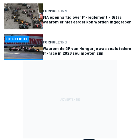
FORMULE 1
3 d
FIA openhartig over F1-reglement – Dit is
waarom er niet eerder kon worden ingegrepen
UITGELICHT
FORMULE 1
5 d
Waarom de GP van Hongarije was zoals iedere
F1-race in 2026 zou moeten zijn