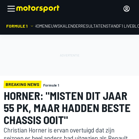
FORMULE 1
HOME
NIEUWS
KALENDER
RESULTATEN
STAND
F1 LIVEBL
BREAKING NEWS
Formule 1
HORNER: "MISTEN DIT JAAR
55 PK, MAAR HADDEN BESTE
CHASSIS OOIT"
Christian Horner is ervan overtuigd dat zijn
seizoen er heel anders had uitgezien als Renault