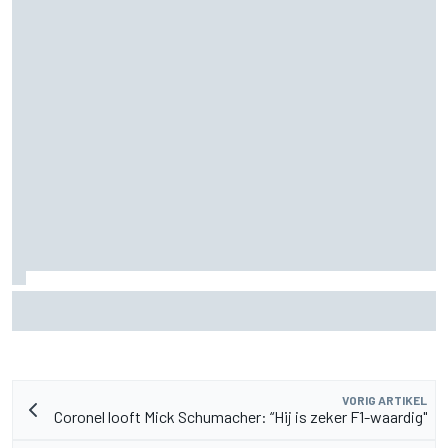
Aston Martin onthult nieuwe limited-edition Glenfiddich-
whisky
VORIG ARTIKEL
Coronel looft Mick Schumacher: “Hij is zeker F1-waardig"