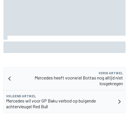
McLaren ‘teleurgesteld’ dat Ferrari eerder inzette op
roterende achtervleugel
VORIG ARTIKEL
Mercedes heeft voorwiel Bottas nog altijd niet
losgekregen
VOLGEND ARTIKEL
Mercedes wil voor GP Baku verbod op buigende
achtervleugel Red Bull