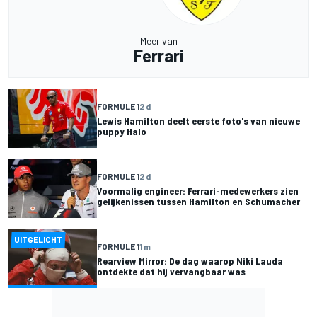
Meer van
Ferrari
FORMULE 1
2 d
Lewis Hamilton deelt eerste foto's van nieuwe
puppy Halo
FORMULE 1
2 d
Voormalig engineer: Ferrari-medewerkers zien
gelijkenissen tussen Hamilton en Schumacher
UITGELICHT
FORMULE 1
1 m
Rearview Mirror: De dag waarop Niki Lauda
ontdekte dat hij vervangbaar was