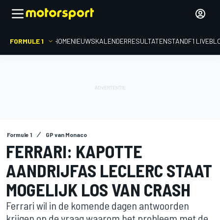
FORMULE 1
HOME
NIEUWS
KALENDER
RESULTATEN
STAND
F1 LIVEBL
Formule 1
GP van Monaco
FERRARI: KAPOTTE
AANDRIJFAS LECLERC STAAT
MOGELIJK LOS VAN CRASH
Ferrari wil in de komende dagen antwoorden
krijgen op de vraag waarom het probleem met de