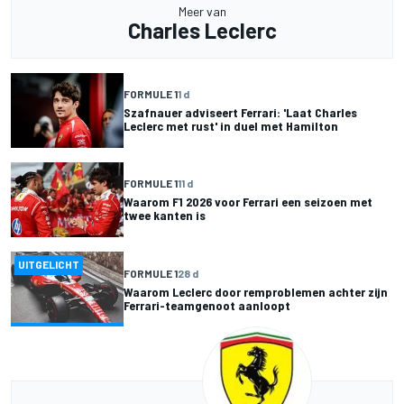
Meer van
Charles Leclerc
FORMULE 1
1 d
Szafnauer adviseert Ferrari: 'Laat Charles
Leclerc met rust' in duel met Hamilton
FORMULE 1
11 d
Waarom F1 2026 voor Ferrari een seizoen met
twee kanten is
UITGELICHT
FORMULE 1
28 d
Waarom Leclerc door remproblemen achter zijn
Ferrari-teamgenoot aanloopt