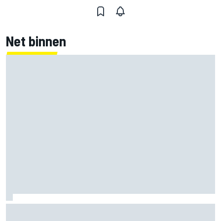
Net binnen
Wat we leerden van de MotoGP-rentree tijdens de Britse
GP