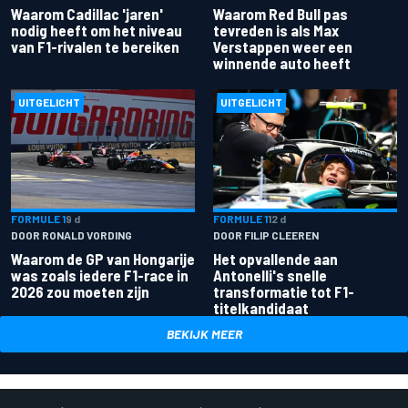
Waarom Cadillac 'jaren'
Waarom Red Bull pas
nodig heeft om het niveau
tevreden is als Max
van F1-rivalen te bereiken
Verstappen weer een
winnende auto heeft
UITGELICHT
UITGELICHT
FORMULE 1
9 d
FORMULE 1
12 d
DOOR RONALD VORDING
DOOR FILIP CLEEREN
Waarom de GP van Hongarije
Het opvallende aan
was zoals iedere F1-race in
Antonelli's snelle
2026 zou moeten zijn
transformatie tot F1-
titelkandidaat
BEKIJK MEER