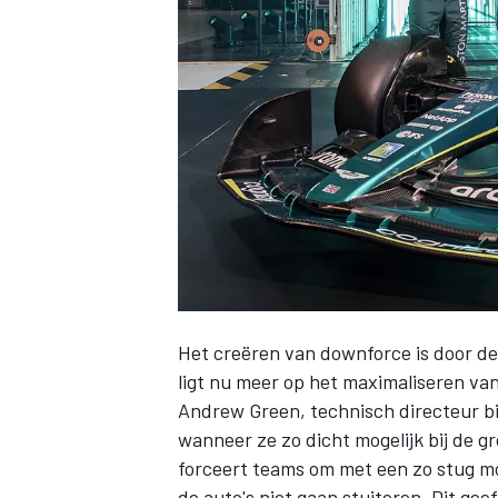
INDYCAR
Het creëren van downforce is door d
ligt nu meer op het maximaliseren va
Andrew Green, technisch directeur bi
WEC
DTM
wanneer ze zo dicht mogelijk bij de gr
forceert teams om met een zo stug mog
de auto's niet gaan stuiteren. Dit ge