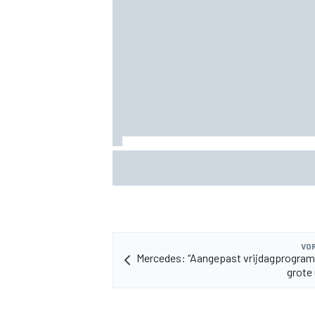
MEER RACEKLASSEN
Lewis Hamilton deelt eerste foto's van
puppy Halo
VOR
Mercedes: “Aangepast vrijdagprogra
grote 