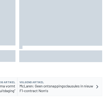
 nieuwe
F2-talent Rafael Camara reageert op Haas F1-
geruchten voor 2027
IG ARTIKEL
VOLGEND ARTIKEL
mma vormt
McLaren: Geen ontsnappingsclausules in nieuw
uitdaging”
F1-contract Norris