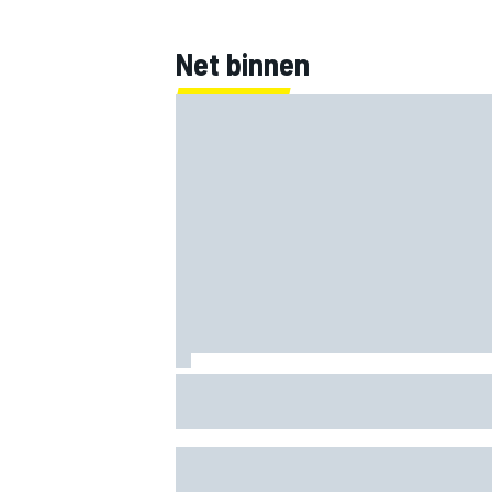
Net binnen
Jorge Martin ‘uit het dal’ na dominante
sprintzege op Silverstone