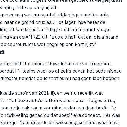
weging in de ophanging zit.
ggen er nog wel een aantal uitdagingen met de auto.
 naar de grond cruciaal. Hoe lager, hoe beter de
ing uit kan krijgen, eindig je met een relatief stugge
lling van de AMR22
uit. "Dus als het lukt om die afstand
e coureurs iets wat nogal op een kart lijkt."
ms
nten leidt tot minder downforce dan vorig seizoen,
voordat F1-teams weer op of zelfs boven het oude niveau
h directeur omdat de formaties nu nog geen idee hebben
ikkelde auto's van 2021, lijden we nu redelijk wat
rit. "Met deze auto's zetten we een paar stapjes terug
teams zijn ook nog maar minder dan een jaar bezig. De
n ontwikkeling gehad op dat specifieke concept. Het was
zou zijn. Maar door de ontwikkelingssnelheid waarin wij