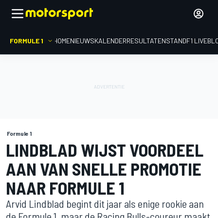
FORMULE 1
HOME
NIEUWS
KALENDER
RESULTATEN
STAND
F1 LIVEBL
Formule 1
LINDBLAD WIJST VOORDEEL
AAN VAN SNELLE PROMOTIE
NAAR FORMULE 1
Arvid Lindblad begint dit jaar als enige rookie aan
de Formule 1, maar de Racing Bulls-coureur maakt