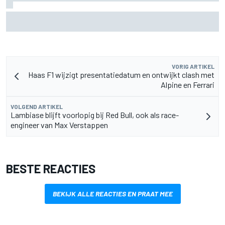
Waarom McLaren zijn F1-auto van 2026 nog blijft
doorontwikkelen
VORIG ARTIKEL
Haas F1 wijzigt presentatiedatum en ontwijkt clash met
Alpine en Ferrari
VOLGEND ARTIKEL
Lambiase blijft voorlopig bij Red Bull, ook als race-
engineer van Max Verstappen
BESTE REACTIES
BEKIJK ALLE REACTIES EN PRAAT MEE