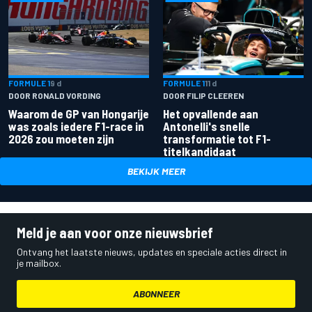
FORMULE 1
9 d
FORMULE 1
11 d
DOOR RONALD VORDING
DOOR FILIP CLEEREN
Waarom de GP van Hongarije
Het opvallende aan
was zoals iedere F1-race in
Antonelli's snelle
2026 zou moeten zijn
transformatie tot F1-
titelkandidaat
BEKIJK MEER
Meld je aan voor onze nieuwsbrief
Ontvang het laatste nieuws, updates en speciale acties direct in
je mailbox.
ABONNEER