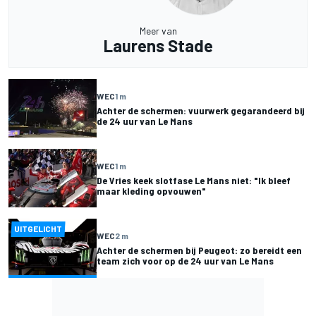
Meer van
Laurens Stade
WEC
1 m
Achter de schermen: vuurwerk gegarandeerd bij
de 24 uur van Le Mans
WEC
1 m
De Vries keek slotfase Le Mans niet: "Ik bleef
maar kleding opvouwen"
UITGELICHT
WEC
2 m
Achter de schermen bij Peugeot: zo bereidt een
team zich voor op de 24 uur van Le Mans