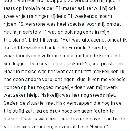
auto’s van Red Bull stappen. Zo verscheen hij tijdens
tests op Imola in ouder F1-materiaal, terwijl hij ook
twee vrije trainingen tijdens F1-weekends mocht
rijden. "Silverstone was heel speciaal voor mij, omdat
het mijn eerste VT1 was en ook nog eens in mijn
thuisland", blikt hij terug. "Het was uitdagend, omdat ik
datzelfde weekend ook in de Formule 2 racete,
waardoor ik mijn volledige focus niet op de Formule 1
kon leggen. Ik moest immers ook in F2 goed presteren.
Maar in Mexico was het wat dat betreft makkelijker. Ik
had geen andere verplichtingen, dus ik kon me volledig
richten op het zo goed mogelijk doen van mijn werk,
wat zeker hielp. Makkelijk was het nog steeds niet.
Gezien de situatie, met
Max Verstappen
die nog in de
titelstrijd zat, lag de druk hoog om geen fouten te
maken. Maar ik was heel, heel tevreden over hoe beide
VT1-sessies verliepen, en vooral die in Mexico."