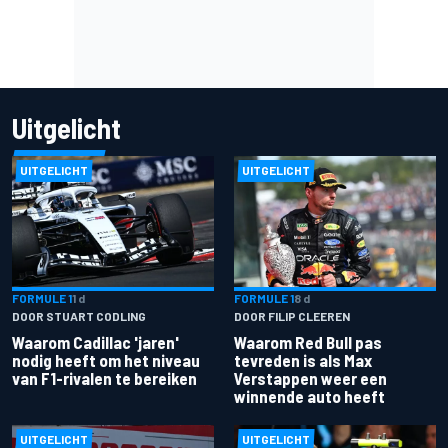
Uitgelicht
UITGELICHT
UITGELICHT
FORMULE 1
1 d
FORMULE 1
8 d
DOOR STUART CODLING
DOOR FILIP CLEEREN
Waarom Cadillac 'jaren'
Waarom Red Bull pas
nodig heeft om het niveau
tevreden is als Max
van F1-rivalen te bereiken
Verstappen weer een
winnende auto heeft
UITGELICHT
UITGELICHT