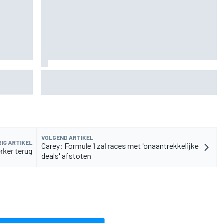
Martin
Marco Bezzecchi spreekt van 'rampzalige'
blessuretijd na ronderecord op Silverstone
VOLGEND ARTIKEL
IG ARTIKEL
Carey: Formule 1 zal races met 'onaantrekkelijke
erker terug
deals' afstoten