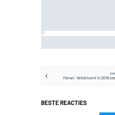
MotoGP GP van Groot-Brittannië: Jorge 
voert volledige Aprilia-voorste rij aan in
MEER RACEKLASSEN
kwalificatie
VOR
Ferrari: Vettel komt in 2019 st
BESTE REACTIES