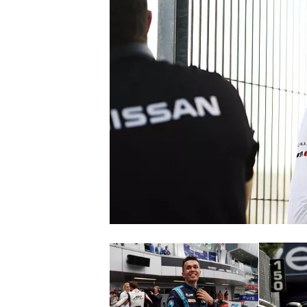
INDYCAR
WEC
DTM