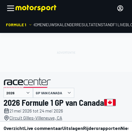
FORMULE 1
HOME
NIEUWS
KALENDER
RESULTATEN
STAND
F1 LIVEBL
gepresenteerd door
GP VAN CANADA
2026 Formule 1 GP van Canada
21 mei 2026 tot 24 mei 2026
Circuit Gilles-Villeneuve, CA
Overzicht
Live commentaar
Uitslagen
Rijdersrapporten
Nieu