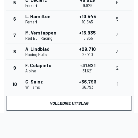
5
6
Ferrari
9.929
L. Hamilton
+10.545
6
5
Ferrari
10.545
M. Verstappen
+15.935
7
4
Red Bull Racing
15.935
A. Lindblad
+29.710
8
3
Racing Bulls
29.710
F. Colapinto
+31.621
9
2
Alpine
31.621
C. Sainz
+36.793
10
1
Williams
36.793
VOLLEDIGE UITSLAG