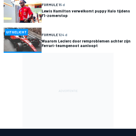
FORMULE 1
5 d
Lewis Hamilton verwelkomt puppy Halo tijdens
F1-zomerstop
UITGELICHT
FORMULE 1
24 d
Waarom Leclerc door remproblemen achter zijn
Ferrari-teamgenoot aanloopt