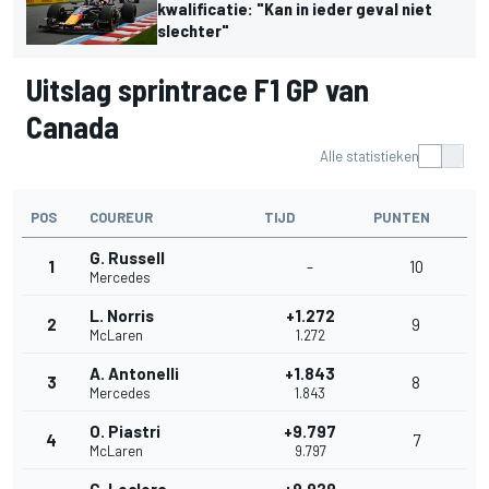
kwalificatie: "Kan in ieder geval niet
slechter"
Uitslag sprintrace F1 GP van
Canada
Alle statistieken
POS
COUREUR
TIJD
PUNTEN
G. Russell
1
-
10
Mercedes
L. Norris
+1.272
2
9
McLaren
1.272
A. Antonelli
+1.843
3
8
Mercedes
1.843
O. Piastri
+9.797
4
7
McLaren
9.797
C. Leclerc
+9.929