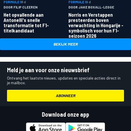
FORMULE 1
8 d
FORMULE 1
9 d
DOOR FILIP CLEEREN
DOOR JAKE BOXALL-LEGGE
Het opvallende aan
Norris en Verstappen
Antonelli's snelle
presteerden boven
transformatie tot F1-
verwachting in Hongarije -
titelkandidaat
symbolisch voor hun F1-
seizoen 2026
BEKIJK MEER
Meld je aan voor onze nieuwsbrief
Ontvang het laatste nieuws, updates en speciale acties direct in
je mailbox.
ABONNEER
Download onze app