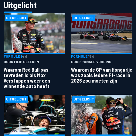
Uitgelicht
UITGELICHT
UITGELICHT
FORMULE 1
4 d
FORMULE 1
5 d
DOOR FILIP CLEEREN
DOOR RONALD VORDING
Waarom Red Bull pas
Waarom de GP van Hongarije
tevreden is als Max
was zoals iedere F1-race in
Verstappen weer een
2026 zou moeten zijn
winnende auto heeft
UITGELICHT
UITGELICHT