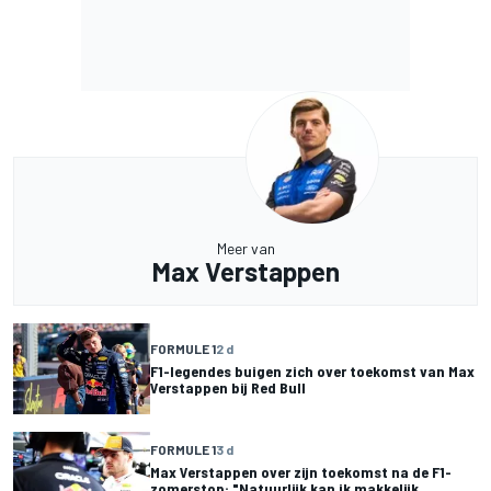
Meer van
Max Verstappen
FORMULE 1
2 d
F1-legendes buigen zich over toekomst van Max
Verstappen bij Red Bull
FORMULE 1
3 d
Max Verstappen over zijn toekomst na de F1-
zomerstop: "Natuurlijk kan ik makkelijk