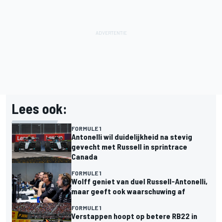
Lees ook:
FORMULE 1
Antonelli wil duidelijkheid na stevig
gevecht met Russell in sprintrace
Canada
FORMULE 1
Wolff geniet van duel Russell-Antonelli,
maar geeft ook waarschuwing af
FORMULE 1
Verstappen hoopt op betere RB22 in