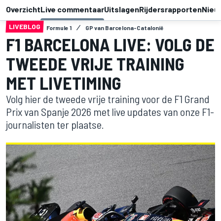
Overzicht
Live commentaar
Uitslagen
Rijdersrapporten
Nieu
LIVEBLOG
Formule 1
GP van Barcelona-Catalonië
F1 BARCELONA LIVE: VOLG DE
TWEEDE VRIJE TRAINING
MET LIVETIMING
Volg hier de tweede vrije training voor de F1 Grand
Prix van Spanje 2026 met live updates van onze F1-
journalisten ter plaatse.