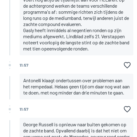
de achtergrond werken de teams verschillende
programma's af: sommige richten zich tijdens de
long runs op de mediumband, terwijl anderen juist de
zachte compound evalueren.
Gasly heeft inmiddels al negentien ronden op zijn
mediums afgewerkt, Lindblad zelfs 21. Verstappen
noteert voorlopig de langste stint op de zachte band
met tien opeenvolgende ronden.
11:57
Antonelli klaagt ondertussen over problemen aan
het rempedaal. Helaas geen tijd om daar nog wat aan
te doen, met nog minder dan drie minuten te gaan.
11:57
George Russell is opnieuw naar buiten gekomen op
de zachte band. Opvallend daarbij is dat het niet om
een verse set gaat: de Mercedes-coureur reed eerder