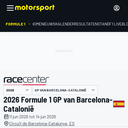
FORMULE 1
HOME
NIEUWS
KALENDER
RESULTATEN
STAND
F1 LIVEBL
gepresenteerd door
GP VAN BARCELONA-CATALONIË
2026 Formule 1 GP van Barcelona-
Catalonië
11 jun 2026 tot 14 jun 2026
Circuit de Barcelona-Catalunya, ES