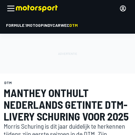
FORMULE 1
MOTOGP
INDYCAR
WEC
DTM
DTM
MANTHEY ONTHULT
NEDERLANDS GETINTE DTM-
LIVERY SCHURING VOOR 2025
Morris Schuring is dit jaar duidelijk te herkennen
tijdens zijn eerste seizoen in de DTM. Zijn