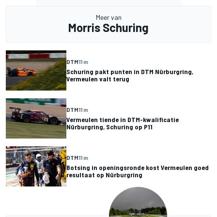
Meer van
Morris Schuring
DTM
11 m
Schuring pakt punten in DTM Nürburgring,
Vermeulen valt terug
DTM
11 m
Vermeulen tiende in DTM-kwalificatie
Nürburgring, Schuring op P11
DTM
11 m
Botsing in openingsronde kost Vermeulen goed
resultaat op Nürburgring