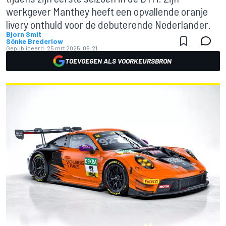
werkgever Manthey heeft een opvallende oranje
livery onthuld voor de debuterende Nederlander.
Bjorn Smit
Sönke Brederlow
Gepubliceerd:
25 mrt 2025, 08:21
TOEVOEGEN ALS VOORKEURSBRON