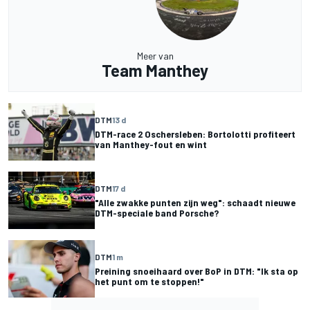
Meer van
Team Manthey
DTM
13 d
DTM-race 2 Oschersleben: Bortolotti profiteert
van Manthey-fout en wint
DTM
17 d
"Alle zwakke punten zijn weg": schaadt nieuwe
DTM-speciale band Porsche?
DTM
1 m
Preining snoeihaard over BoP in DTM: "Ik sta op
het punt om te stoppen!"