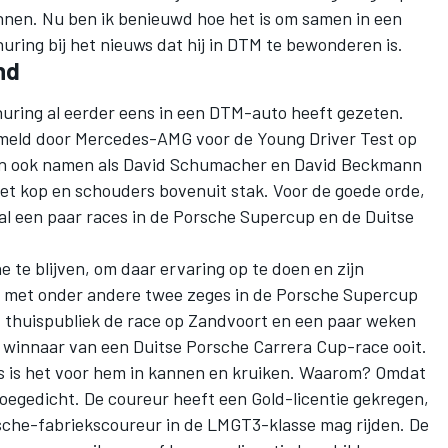
en. Nu ben ik benieuwd hoe het is om samen in een
huring bij het nieuws dat hij in DTM te bewonderen is.
nd
churing al eerder eens in een DTM-auto heeft gezeten.
meld door Mercedes-AMG voor de Young Driver Test op
en ook namen als
David Schumacher
en David Beckmann
met kop en schouders bovenuit stak. Voor de goede orde,
 al een paar races in de Porsche Supercup en de Duitse
e te blijven, om daar ervaring op te doen en zijn
ma, met onder andere twee zeges in de Porsche Supercup
d thuispubliek de race op Zandvoort en een paar weken
te winnaar van een Duitse Porsche Carrera Cup-race ooit.
as is het voor hem in kannen en kruiken. Waarom? Omdat
oegedicht. De coureur heeft een Gold-licentie gekregen,
sche-fabriekscoureur in de LMGT3-klasse mag rijden. De