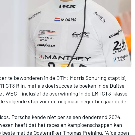
ander te bewonderen in de DTM:
Morris Schuring
stapt bij
1 GT3 R in, met als doel succes te boeken in de Duitse
 het WEC - inclusief de overwinning in de LMTGT3-klasse
t de volgende stap voor de nog maar negentien jaar oude
sloos. Porsche kende niet per se een denderend 2024,
ewezen heeft dat het races en kampioenschappen kan
e beste met de Oostenrijker
Thomas Preining
. "Afgelopen