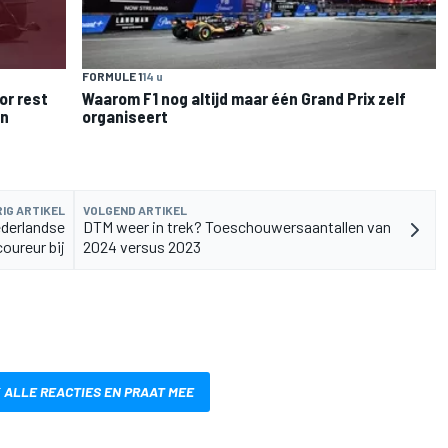
FORMULE 1
14 u
or rest
Waarom F1 nog altijd maar één Grand Prix zelf
en
organiseert
IG ARTIKEL
VOLGEND ARTIKEL
ederlandse
DTM weer in trek? Toeschouwersaantallen van
coureur bij
2024 versus 2023
 ALLE REACTIES EN PRAAT MEE