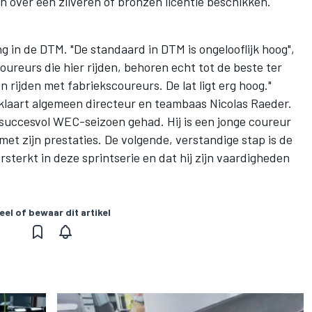
 over een zilveren of bronzen licentie beschikken.
 in de DTM. "De standaard in DTM is ongelooflijk hoog",
oureurs die hier rijden, behoren echt tot de beste ter
 rijden met fabriekscoureurs. De lat ligt erg hoog."
rklaart algemeen directeur en teambaas Nicolas Raeder.
r succesvol WEC-seizoen gehad. Hij is een jonge coureur
met zijn prestaties. De volgende, verstandige stap is de
ersterkt in deze sprintserie en dat hij zijn vaardigheden
eel of bewaar dit artikel