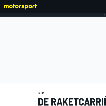
S
FORMULE 1
DTM
DE RAKETCARRI