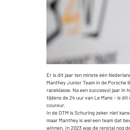
INDYCAR
Er is dit jaar ten minste één Nederl
Manthey Junior Team in de Porsche 91
raceklasse. Na een succesvol jaar in
tijdens de 24 uur van Le Mans - is di
coureur.
WEC
DTM
In de DTM is Schuring zeker niet kan
maar Manthey is wel een team dat b
winnen. In 2023 was de renstal nog d