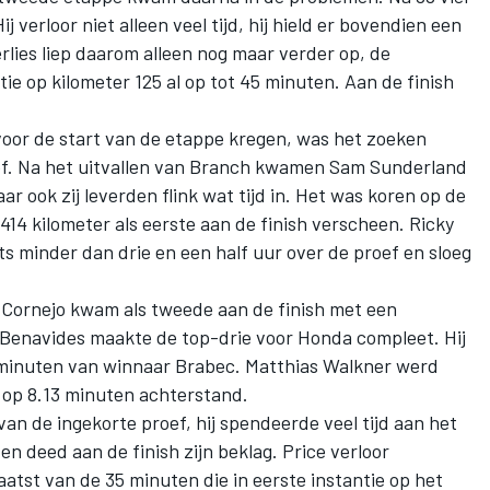
j verloor niet alleen veel tijd, hij hield er bovendien een
rlies liep daarom alleen nog maar verder op, de
ie op kilometer 125 al op tot 45 minuten. Aan de finish
voor de start van de etappe kregen, was het zoeken
oef. Na het uitvallen van Branch kwamen Sam Sunderland
ar ook zij leverden flink wat tijd in. Het was koren op de
14 kilometer als eerste aan de finish verscheen. Ricky
s minder dan drie en een half uur over de proef en sloeg
 Cornejo kwam als tweede aan de finish met een
 Benavides maakte de top-drie voor Honda compleet. Hij
2 minuten van winnaar Brabec. Matthias Walkner werd
rd op 8.13 minuten achterstand.
n de ingekorte proef, hij spendeerde veel tijd aan het
 deed aan de finish zijn beklag. Price verloor
aatst van de 35 minuten die in eerste instantie op het