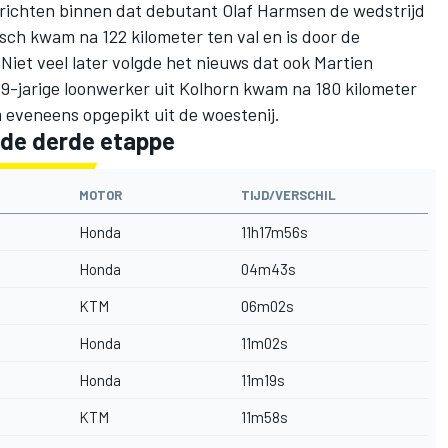
richten binnen
dat debutant Olaf Harmsen de wedstrijd
sch kwam na 122 kilometer ten val en is door de
iet veel later volgde het nieuws dat ook Martien
9-jarige loonwerker uit Kolhorn kwam na 180 kilometer
 eveneens opgepikt uit de woestenij.
 de derde etappe
MOTOR
TIJD/VERSCHIL
Honda
11h17m56s
Honda
04m43s
KTM
06m02s
Honda
11m02s
Honda
11m19s
KTM
11m58s