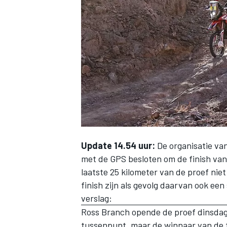
INDYCAR
Update 14.54 uur:
De organisatie va
met de GPS besloten om de finish van 
laatste 25 kilometer van de proef nie
finish zijn als gevolg daarvan ook ee
WEC
DTM
verslag:
Ross Branch opende de proef dinsdago
tussenpunt, maar
de winnaar van de