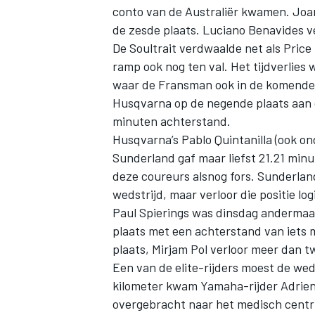
conto van de Australiër kwamen. Joan
de zesde plaats. Luciano Benavides ve
De Soultrait verdwaalde net als Pric
ramp ook nog ten val. Het tijdverlies
waar de Fransman ook in de komende 
Husqvarna op de negende plaats aan d
minuten achterstand.
Husqvarna’s Pablo Quintanilla (ook o
Sunderland gaf maar liefst 21.21 minu
deze coureurs alsnog fors. Sunderlan
wedstrijd, maar verloor die positie log
Paul Spierings was dinsdag andermaal
plaats met een achterstand van iets 
plaats, Mirjam Pol verloor meer dan t
Een van de elite-rijders moest de weds
kilometer kwam Yamaha-rijder Adrien 
overgebracht naar het medisch centrum