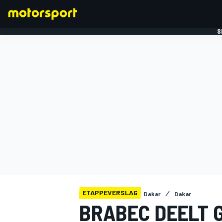
S
FORMULE 1
ETAPPEVERSLAG
Dakar
Dakar
BRABEC DEELT G