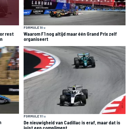
FORMULE 1
8 u
or rest
Waarom F1 nog altijd maar één Grand Prix zelf
en
organiseert
FORMULE 1
11 u
n
De nieuwigheid van Cadillac is eraf, maar dat is
juist een compliment