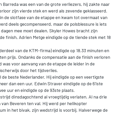
 Barreda was een van de grote verliezers, hij zakte naar
rloor zijn vierde stek en werd als zevende geklasseerd.
e in de slotfase van de etappe en kwam tot overmaat van
 werd deels gecompenseerd, maar de polsblessure is iets
dagen mee moet dealen. Skyler Howes bracht zijn
e finish, Adrien Metge eindigde op de tiende stek met 18
nderdeel van de KTM-firma) eindigde op 18.33 minuten en
ten prijs. Ondanks de compensatie aan de finish verloren
d was voor aanvang van de etappe de leider in de
ischerwijs door het tijdverlies.
 de beste Nederlander. Hij eindigde op een veertigste
meer dan een uur. Edwin Straver eindigde op de 61ste
wee uur en eindigde op de 93ste plaats.
trijd dinsdagochtend al vroegtijdig verlaten. Al na drie
van Beveren ten val. Hij werd per helikopter
 in het bivak, zijn wedstrijd is voorbij.
Halverwege de