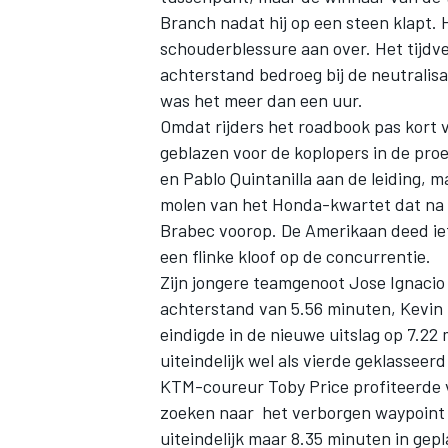
Branch nadat hij op een steen klapt. Hi
schouderblessure aan over. Het tijdve
achterstand bedroeg bij de neutralisat
was het meer dan een uur.
Omdat rijders het roadbook pas kort 
geblazen voor de koplopers in de pr
en Pablo Quintanilla aan de leiding, ma
molen van het Honda-kwartet dat na 4
Brabec voorop. De Amerikaan deed iet
een flinke kloof op de concurrentie.
Zijn jongere teamgenoot Jose Ignacio
achterstand van 5.56 minuten, Kevin
eindigde in de nieuwe uitslag op 7.2
uiteindelijk wel als vierde geklassee
KTM-coureur Toby Price profiteerde va
zoeken naar het verborgen waypoint en
uiteindelijk maar 8.35 minuten in gepl