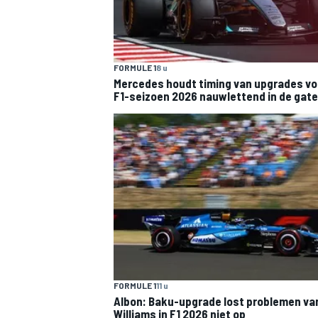
FORMULE 1
8 u
Mercedes houdt timing van upgrades vo
F1-seizoen 2026 nauwlettend in de gat
FORMULE 1
11 u
Albon: Baku-upgrade lost problemen va
Williams in F1 2026 niet op