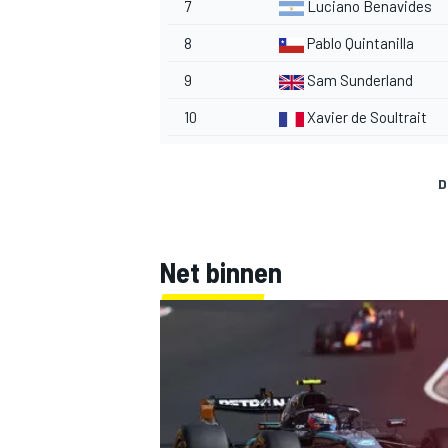
7
Luciano Benavides
8
Pablo Quintanilla
9
Sam Sunderland
10
Xavier de Soultrait
MEER RACEKLASSEN
D
Net binnen