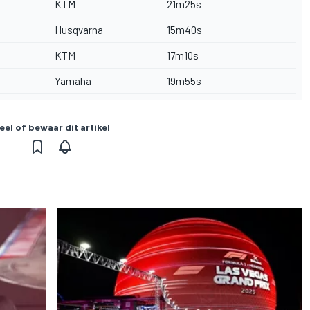
KTM
21m25s
Husqvarna
15m40s
KTM
17m10s
Yamaha
19m55s
eel of bewaar dit artikel