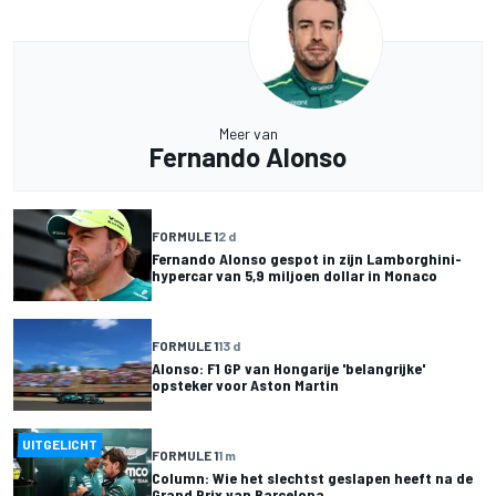
Meer van
Fernando Alonso
FORMULE 1
2 d
Fernando Alonso gespot in zijn Lamborghini-
hypercar van 5,9 miljoen dollar in Monaco
FORMULE 1
13 d
Alonso: F1 GP van Hongarije 'belangrijke'
opsteker voor Aston Martin
UITGELICHT
FORMULE 1
1 m
Column: Wie het slechtst geslapen heeft na de
Grand Prix van Barcelona