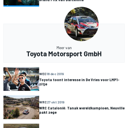
Meer van
Toyota Motorsport GmbH
WEC
18 dec 2019
Toyota toont interesse in De Vries voor LMP1-
zitje
WRC
27 okt 2019
WRC Catalonië: Tanak wereldkampioen, Neuville
pakt zege