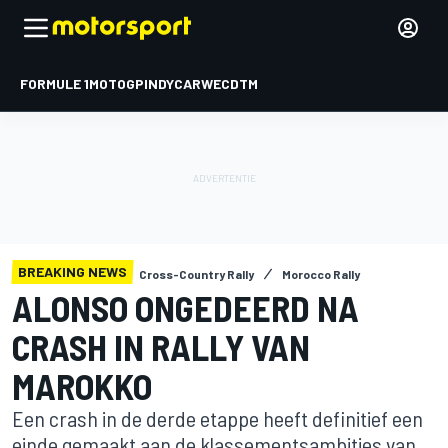
FORMULE 1
MOTOGP
INDYCAR
WEC
DTM
BREAKING NEWS
Cross-Country Rally
Morocco Rally
ALONSO ONGEDEERD NA
CRASH IN RALLY VAN
MAROKKO
Een crash in de derde etappe heeft definitief een
einde gemaakt aan de klassementsambities van