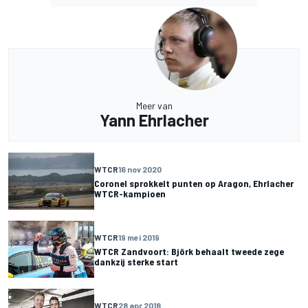
Meer van
Yann Ehrlacher
WTCR
16 nov 2020
Coronel sprokkelt punten op Aragon, Ehrlacher
WTCR-kampioen
WTCR
19 mei 2019
WTCR Zandvoort: Björk behaalt tweede zege
dankzij sterke start
WTCR
28 apr 2018