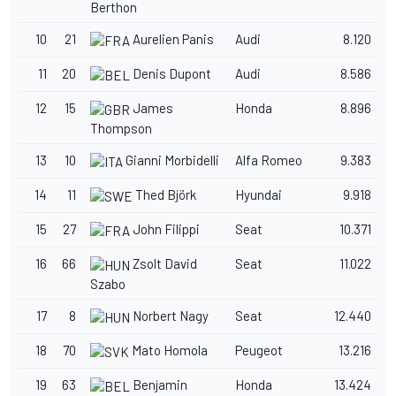
Berthon
10
21
Aurelien Panis
Audi
8.120
11
20
Denis Dupont
Audi
8.586
12
15
James
Honda
8.896
Thompson
13
10
Gianni Morbidelli
Alfa Romeo
9.383
14
11
Thed Björk
Hyundai
9.918
15
27
John Filippi
Seat
10.371
16
66
Zsolt David
Seat
11.022
Szabo
17
8
Norbert Nagy
Seat
12.440
18
70
Mato Homola
Peugeot
13.216
19
63
Benjamin
Honda
13.424