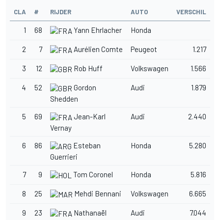
CLA
#
RIJDER
AUTO
VERSCHIL
1
68
Yann Ehrlacher
Honda
2
7
Aurélien Comte
Peugeot
1.217
3
12
Rob Huff
Volkswagen
1.566
4
52
Gordon
Audi
1.879
Shedden
5
69
Jean-Karl
Audi
2.440
Vernay
6
86
Esteban
Honda
5.280
Guerrieri
7
9
Tom Coronel
Honda
5.816
8
25
Mehdi Bennani
Volkswagen
6.665
9
23
Nathanaël
Audi
7.044