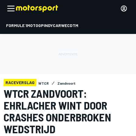
FORMULE 1
MOTOGP
INDYCAR
WEC
DTM
RACEVERSLAG
WTCR
Zandvoort
WTCR ZANDVOORT:
EHRLACHER WINT DOOR
CRASHES ONDERBROKEN
WEDSTRIJD