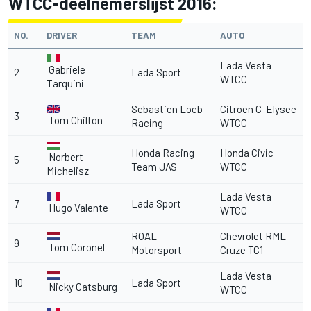
WTCC-deelnemerslijst 2016:
NO.
DRIVER
TEAM
AUTO
Lada Vesta
Gabriele
2
Lada Sport
WTCC
Tarquini
Sebastien Loeb
Citroen C-Elysee
3
Tom Chilton
Racing
WTCC
Honda Racing
Honda Civic
Norbert
5
Team JAS
WTCC
Michelisz
Lada Vesta
7
Lada Sport
Hugo Valente
WTCC
ROAL
Chevrolet RML
9
Tom Coronel
Motorsport
Cruze TC1
Lada Vesta
10
Lada Sport
Nicky Catsburg
WTCC