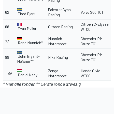
Racing
Polestar Cyan
62
Volvo S60 TC1
Thed Bjork
Racing
Citroen C-Elysee
68
Citroen Racing
Yvan Muller
WTCC
Munnich
Chevrolet RML
77
Rene Munnich*
Motorsport
Cruze TC1
Chevrolet RML
John Bryant-
89
Nika Racing
Cruze TC1
Meisner**
Zengo
Honda Civic
TBA
Daniel Nagy
Motorsport
WTCC
* Niet alle ronden
** Eerste ronde afwezig