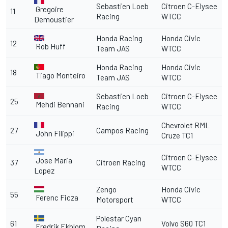
Sebastien Loeb
Citroen C-Elysee
Gregoire
11
Racing
WTCC
Demoustier
Honda Racing
Honda Civic
12
Rob Huff
Team JAS
WTCC
Honda Racing
Honda Civic
18
Tiago Monteiro
Team JAS
WTCC
Sebastien Loeb
Citroen C-Elysee
25
Mehdi Bennani
Racing
WTCC
Chevrolet RML
27
Campos Racing
John Filippi
Cruze TC1
Citroen C-Elysee
Jose Maria
37
Citroen Racing
WTCC
Lopez
Zengo
Honda Civic
55
Ferenc Ficza
Motorsport
WTCC
Polestar Cyan
61
Volvo S60 TC1
Fredrik Ekblom