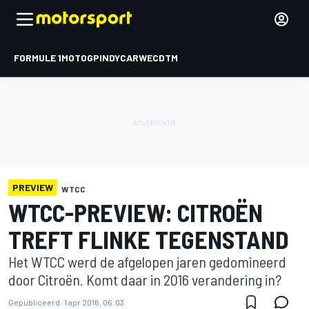
FORMULE 1
MOTOGP
INDYCAR
WEC
DTM
PREVIEW
WTCC
WTCC-PREVIEW: CITROËN
TREFT FLINKE TEGENSTAND
Het WTCC werd de afgelopen jaren gedomineerd
door Citroën. Komt daar in 2016 verandering in?
Gepubliceerd:
1 apr 2016, 06:03