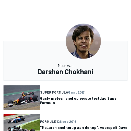
Meer van
Darshan Chokhani
SUPER FORMULA
6 mrt 2017
Gasly meteen snel op eerste testdag Super
Formula
FORMULE 1
26 dec 2016
"McLaren snel terug aan de top", voorspelt Dave