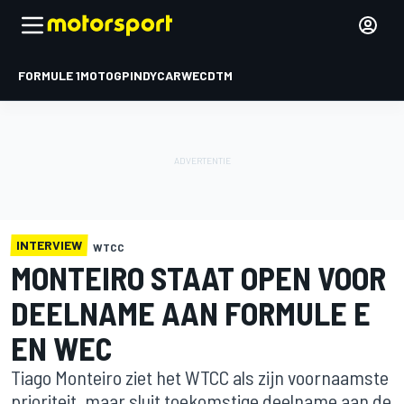
FORMULE 1
MOTOGP
INDYCAR
WEC
DTM
INTERVIEW
WTCC
MONTEIRO STAAT OPEN VOOR
DEELNAME AAN FORMULE E
EN WEC
Tiago Monteiro ziet het WTCC als zijn voornaamste
prioriteit, maar sluit toekomstige deelname aan de