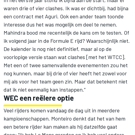
In het eerste jaar stond ik bijna aan de start, maar er
waren drie of vier clashes. Ik was er dichtbij, had bijna
een contract met Aguri. Ook een ander team toonde
interesse dus het was mogelijk om deel te nemen.
Mahindra bood me recentelijk de kans om te testen. Of
ik volgend jaar in de Formule E rijd? Waarschijnlijk niet.
De kalender is nog niet definitief, maar al op de
voorlopige versie staan wat clashes [met het WTCC].
Met een of twee samenvallende evenementen zou het
nog kunnen, maar bij drie of vier heeft het zowel voor
mij als voor het team geen zin. Maar dat betekent niet
dat ik niet eenmalig kan instappen.”
WEC een reëlere optie
Veel rijders komen vandaag de dag uit in meerdere
kampioenschappen. Monteiro denkt dat het van hem
een betere rijder kan maken als hij datzelfde gaat
doen: “Ik heb Le Mans gereden en ik heb veel andere