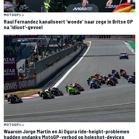
MOTOGP
9 u
Raul Fernandez kanaliseert 'woede' naar zege in Britse GP
na 'idioot'-gevoel
MOTOGP
9 u
Waarom Jorge Martin en Ai Ogura ride-height-problemen
hadden ondanks MotoGP-verbod op holeshot-devices