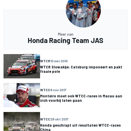
Meer van
Honda Racing Team JAS
WTCR
10 mei 2019
WTCR Slowakije: Catsburg imponeert en pakt
fraaie pole
WTCC
8 nov 2017
Monteiro moet ook WTCC-races in Macau aan
zich voorbij laten gaan
WTCC
28 okt 2017
Honda geschrapt uit resultaten WTCC-races
China