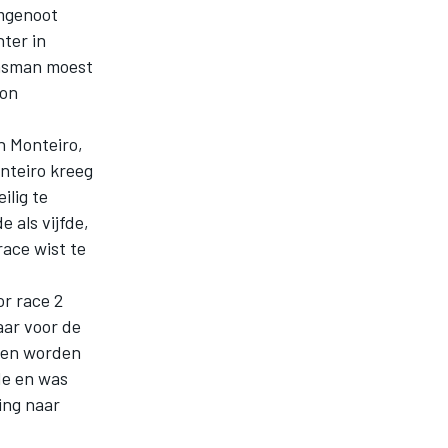
amgenoot
hter in
ansman moest
kon
n Monteiro,
nteiro kreeg
ilig te
 als vijfde,
race wist te
or race 2
aar voor de
lpen worden
de en was
ing naar