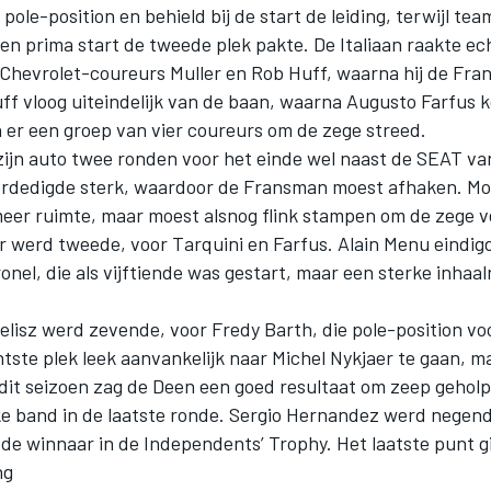
pole-position en behield bij de start de leiding, terwijl te
en prima start de tweede plek pakte. De Italiaan raakte ec
Chevrolet-coureurs Muller en Rob Huff, waarna hij de Fr
ff vloog uiteindelijk van de baan, waarna Augusto Farfus 
n er een groep van vier coureurs om de zege streed.
 zijn auto twee ronden voor het einde wel naast de SEAT va
rdedigde sterk, waardoor de Fransman moest afhaken. Mo
eer ruimte, maar moest alsnog flink stampen om de zege ve
er werd tweede, voor Tarquini en Farfus. Alain Menu eindigde
nel, die als vijftiende was gestart, maar een sterke inhaal
lisz werd zevende, voor Fredy Barth, die pole-position vo
tste plek leek aanvankelijk naar Michel Nykjaer te gaan, m
dit seizoen zag de Deen een goed resultaat om zeep geho
ke band in de laatste ronde. Sergio Hernandez werd negen
de winnaar in de Independents’ Trophy. Het laatste punt g
ng