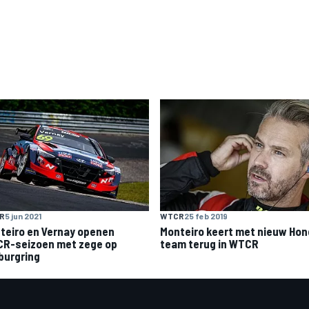
R
5 jun 2021
WTCR
25 feb 2019
teiro en Vernay openen
Monteiro keert met nieuw Hon
R-seizoen met zege op
team terug in WTCR
burgring