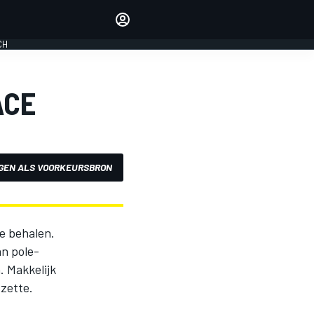
Laat je horen met de
reactiemodule
CH
LOGIN
EDITIE
ACE
NEDERLAND
GEN ALS VOORKEURSBRON
e behalen.
an pole-
. Makkelijk
 zette.