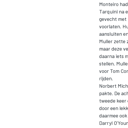
Monteiro had 
Tarquini na e
gevecht met 
voorlaten. Hu
aansluiten e
Muller zette
maar deze ve
daarna iets m
MOTOGP
stellen. Mull
voor Tom Coro
rijden.
Norbert Miche
pakte. De ach
tweede keer 
door een lek
daarmee ook 
Darryl O’You