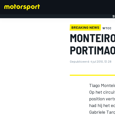
S
BREAKING NEWS
WTCC
MONTEIRO
PORTIMA
Gepubliceerd:
4 jul 2010, 13:28
FORMULE 1
Tiago Montei
Op het circu
position vert
had hij het e
Gabriele Tarq