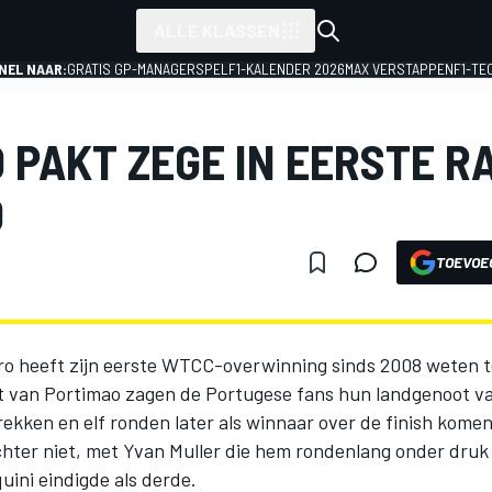
ALLE KLASSEN
NEL NAAR:
GRATIS GP-MANAGERSPEL
F1-KALENDER 2026
MAX VERSTAPPEN
F1-TE
 PAKT ZEGE IN EERSTE R
O
TOEVOE
ro heeft zijn eerste WTCC-overwinning sinds 2008 weten t
it van Portimao zagen de Portugese fans hun landgenoot v
rekken en elf ronden later als winnaar over de finish komen
chter niet, met Yvan Muller die hem rondenlang onder druk
uini eindigde als derde.