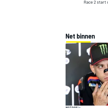
Race 2 start 
INDYCAR
Net binnen
WEC
DTM
MOTOGP
1 u