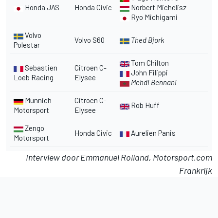
Honda JAS
Honda Civic
Norbert Michelisz
Ryo Michigami
Volvo
Volvo S60
Thed Bjork
Polestar
Tom Chilton
Sebastien
Citroen C-
John Filippi
Loeb Racing
Elysee
Mehdi Bennani
Munnich
Citroen C-
Rob Huff
Motorsport
Elysee
Zengo
Honda Civic
Aurelien Panis
Motorsport
Interview door Emmanuel Rolland, Motorsport.com
Frankrijk