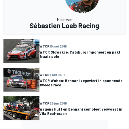
Meer van
Sébastien Loeb Racing
WTCR
10 mei 2019
WTCR Slowakije: Catsburg imponeert en pakt
fraaie pole
WTCR
7 okt 2018
WTCR Wuhan: Bennani zegeviert in spannende
tweede race
WTCR
25 jun 2018
Wagens Huff en Bennani compleet verwoest in
Vila Real-crash