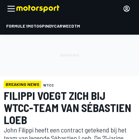
FORMULE 1
MOTOGP
INDYCAR
WEC
DTM
BREAKING NEWS
WTCC
FILIPPI VOEGT ZICH BIJ
WTCC-TEAM VAN SÉBASTIEN
LOEB
John Filippi heeft een contract getekend bij het
team van legende Sébastien Loeb. De 21-jarige