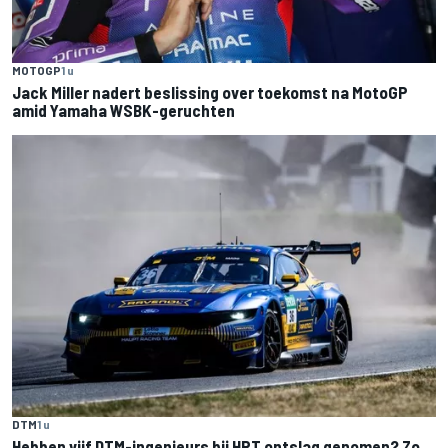
MOTOGP
1 u
Jack Miller nadert beslissing over toekomst na MotoGP
amid Yamaha WSBK-geruchten
DTM
1 u
Hebben vijf DTM-ingenieurs bij HRT ontslag genomen? Zo