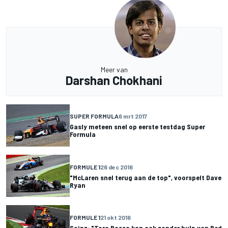
Meer van
Darshan Chokhani
SUPER FORMULA
6 mrt 2017
Gasly meteen snel op eerste testdag Super
Formula
FORMULE 1
26 dec 2016
"McLaren snel terug aan de top", voorspelt Dave
Ryan
FORMULE 1
21 okt 2016
Sainz: "Toro Rosso kan ook zonder hulp van Red