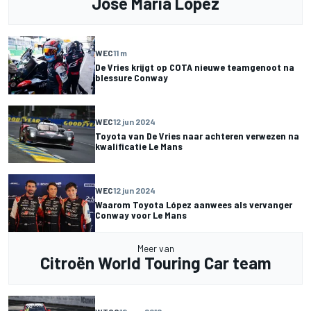
Jose Maria Lopez
WEC
11 m
De Vries krijgt op COTA nieuwe teamgenoot na
blessure Conway
WEC
12 jun 2024
Toyota van De Vries naar achteren verwezen na
kwalificatie Le Mans
WEC
12 jun 2024
Waarom Toyota López aanwees als vervanger
Conway voor Le Mans
Meer van
Citroën World Touring Car team