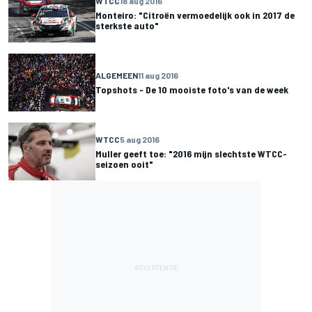
WTCC
18 aug 2016
Monteiro: "Citroën vermoedelijk ook in 2017 de
sterkste auto"
ALGEMEEN
11 aug 2016
Topshots - De 10 mooiste foto's van de week
WTCC
5 aug 2016
Muller geeft toe: "2016 mijn slechtste WTCC-
seizoen ooit"