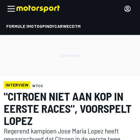
FORMULE 1
MOTOGP
INDYCAR
WEC
DTM
INTERVIEW
WTCC
"CITROEN NIET AAN KOP IN
EERSTE RACES", VOORSPELT
LOPEZ
Regerend kampioen Jose Maria Lopez heeft
gewaarschuwd dat Citroen in de eerste twee