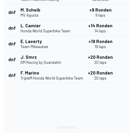
M. Scheib
+9 Ronden
dnf
MV Agusta
9 laps
L. Camier
+14 Ronden
dnf
Honda World Superbike Team
14 laps
E. Laverty
+19 Ronden
dnf
Team Milwaukee
19 laps
J. Smrz
+20 Ronden
dnf
GM Racing by Guandalini
20 laps
F. Marino
+20 Ronden
dnf
TripleM Honda World Superbike Team
20 laps