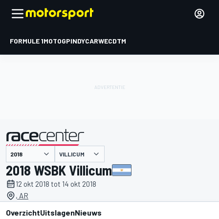
FORMULE 1
MOTOGP
INDYCAR
WEC
DTM
VILLICUM
gepresenteerd door
2018 WSBK Villicum
12 okt 2018 tot 14 okt 2018
, AR
Overzicht
Uitslagen
Nieuws