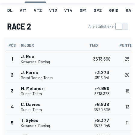
DL
VT1
VT2
VT3
VT4
SP1
SP2
GRID
RACE
RACE 2
Alle statistieken
POS
RIJDER
TIJD
PUNTEN
J. Rea
1
35'13.668
25
Kawasaki Racing
J. Fores
+3.273
2
20
Barni Racing Team
35'16.941
M. Melandri
+4.660
3
16
Ducati Team
35'18.328
C. Davies
+6.838
4
13
Ducati Team
35'20.506
T. Sykes
+9.377
5
11
Kawasaki Racing
35'23.045