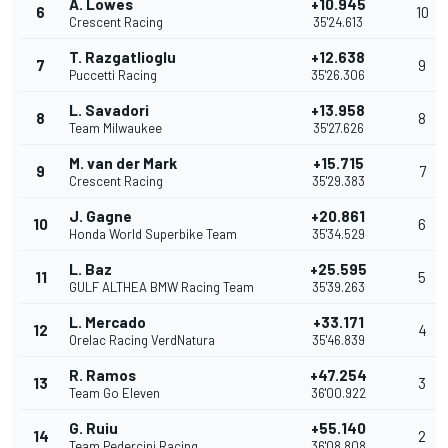
A. Lowes
+10.945
6
10
Crescent Racing
35'24.613
T. Razgatlioglu
+12.638
7
9
Puccetti Racing
35'26.306
L. Savadori
+13.958
8
8
Team Milwaukee
35'27.626
M. van der Mark
+15.715
9
7
Crescent Racing
35'29.383
J. Gagne
+20.861
10
6
Honda World Superbike Team
35'34.529
L. Baz
+25.595
11
5
GULF ALTHEA BMW Racing Team
35'39.263
L. Mercado
+33.171
12
4
Orelac Racing VerdNatura
35'46.839
R. Ramos
+47.254
13
3
Team Go Eleven
36'00.922
G. Ruiu
+55.140
14
2
Team Pedercini Racing
36'08.808