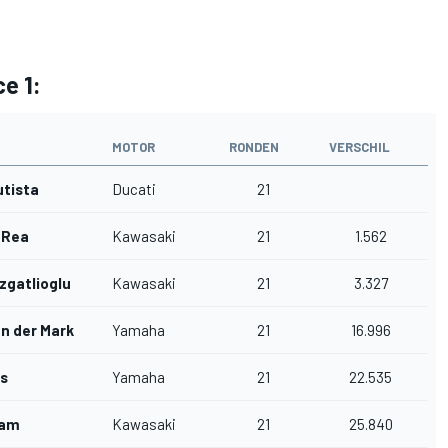
e 1:
MOTOR
RONDEN
VERSCHIL
utista
Ducati
21
 Rea
Kawasaki
21
1.562
zgatlioglu
Kawasaki
21
3.327
an der Mark
Yamaha
21
16.996
s
Yamaha
21
22.535
lam
Kawasaki
21
25.840