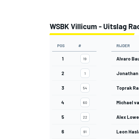
WSBK Villicum - Uitslag Rac
POS
#
RIJDER
1
Alvaro Ba
19
2
Jonathan
1
3
Toprak Ra
54
4
Michael v
60
5
Alex Lowe
22
6
Leon Has
91