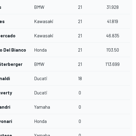
s
BMW
21
31.928
res
Kawasaki
21
41.819
Mercado
Kawasaki
21
46.835
o Del Bianco
Honda
21
1'03.50
iterberger
BMW
21
1'13.699
naldi
Ducati
18
verty
Ducati
0
andri
Yamaha
0
yonari
Honda
0
rtese
Yamaha
0