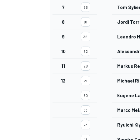
7
Tom Syke
66
8
Jordi Tor
81
9
Leandro 
36
10
Alessandr
52
11
Markus Re
28
12
Michael Ri
21
Eugene La
50
Marco Mel
33
Ryuichi Ki
23
Sandro Co
11