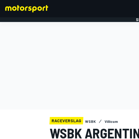
S
FORMULE 1
RACEVERSLAG
WSBK
Villicum
WSBK ARGENTIN