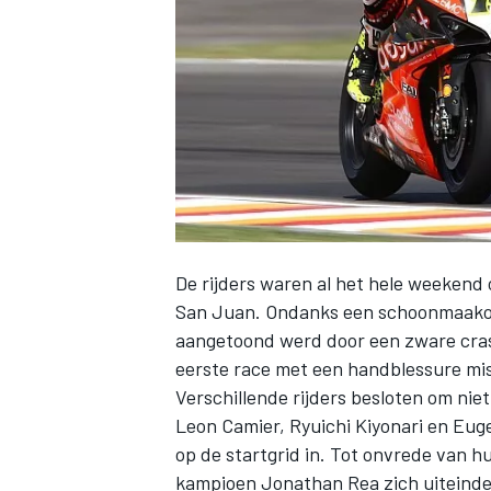
INDYCAR
De rijders waren al het hele weekend 
San Juan. Ondanks een schoonmaakopera
aangetoond werd door een zware cras
eerste race met een handblessure mi
Verschillende rijders besloten om nie
WEC
DTM
Leon Camier, Ryuichi Kiyonari en Euge
op de startgrid in. Tot onvrede van hu
kampioen Jonathan Rea zich uiteindel